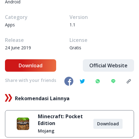
Android
Category
Version
Apps
1.1
Release
License
24 June 2019
Gratis
Download
Official Website
Share with your friends
Rekomendasi Lainnya
Minecraft: Pocket
Edition
Download
Mojang