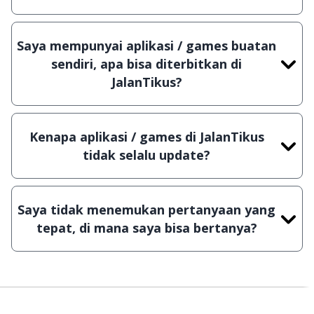
Meskipun dibagikan secara gratis, namun ada
beberapa aplikasi & games yang dibagikan secara
Saya mempunyai aplikasi / games buatan
Shareware, dalam arti hanya bisa digunakan
sendiri, apa bisa diterbitkan di
dalam jangka waktu tertentu dan jika ingin lanjut
JalanTikus?
menggunakannya kamu harus membeli lisensi
Tentu saja bisa. Silahkan kirim email ke
aslinya.
info@jalantikus.com
dengan menyertakan Nama
Kenapa aplikasi / games di JalanTikus
Aplikasi/Games, Deskripsi serta Lampiran File
tidak selalu update?
instalasi / (APK) jika Android
Demi menjaga kualitas aplikasi dan games yang
ada di JalanTikus, hingga saat ini kita masih
Saya tidak menemukan pertanyaan yang
melakukan upload-download secara manual,
tepat, di mana saya bisa bertanya?
sehingga kuota sebesar ribuan aplikasi & games
tidak dapat tercapai dalam waktu yang singkat.
Kami dengan senang hati menjawab setiap
pertanyaan yang masuk. Kirim pertanyaan kamu
ke
info@jalantikus.com