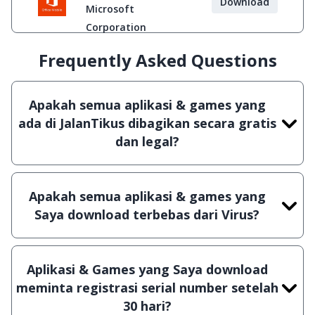
Download
Microsoft
Corporation
Frequently Asked Questions
Apakah semua aplikasi & games yang
ada di JalanTikus dibagikan secara gratis
dan legal?
Ya, JalanTikus hanya membagikan aplikasi &
games yang gratis (Freeware) dan legal, dalam
Apakah semua aplikasi & games yang
artian tidak (bajakan) hasil crack, patch atau
Saya download terbebas dari Virus?
semacamnya.
Ya, JalanTikus selalu melakukan scanning dengan
3 jenis Antivirus (Kaspersky, AVG & Avast) sebelum
Aplikasi & Games yang Saya download
menerbitkan suatu aplikasi atau games, sehingga
meminta registrasi serial number setelah
bisa dijamin 100% terbebas dari virus.
30 hari?