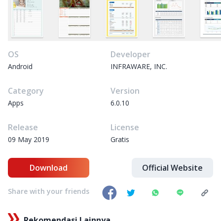
OS
Developer
Android
INFRAWARE, INC.
Category
Version
Apps
6.0.10
Release
License
09 May 2019
Gratis
Download
Official Website
Share with your friends
Rekomendasi Lainnya