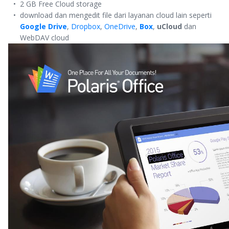
2 GB Free Cloud storage
download dan mengedit file dari layanan cloud lain seperti
Google Drive
,
Dropbox
,
OneDrive
,
Box
,
uCloud
dan
WebDAV cloud