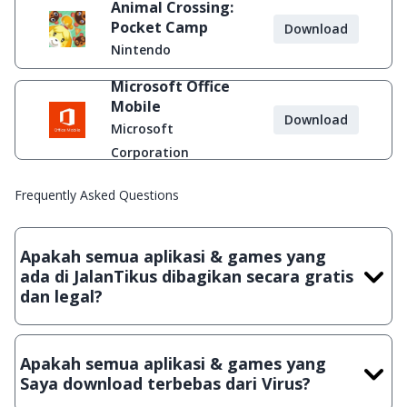
Animal Crossing:
Pocket Camp
Download
Nintendo
Microsoft Office
Mobile
Download
Microsoft
Corporation
Frequently Asked Questions
Apakah semua aplikasi & games yang
ada di JalanTikus dibagikan secara gratis
dan legal?
Ya, JalanTikus hanya membagikan aplikasi & games yang
gratis (Freeware) dan legal, dalam artian tidak (bajakan) hasil
Apakah semua aplikasi & games yang
crack, patch atau semacamnya.
Saya download terbebas dari Virus?