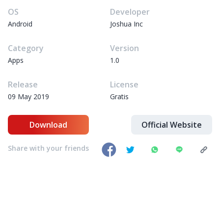
OS
Developer
Android
Joshua Inc
Category
Version
Apps
1.0
Release
License
09 May 2019
Gratis
Download
Official Website
Share with your friends