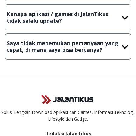
Tentu saja bisa. Silahkan kirim email ke
info@jalantikus.com
dengan menyertakan Nama Aplikasi/Games, Deskripsi serta
Kenapa aplikasi / games di JalanTikus
Lampiran File instalasi / (APK) jika Android
tidak selalu update?
Demi menjaga kualitas aplikasi dan games yang ada di
JalanTikus, hingga saat ini kita masih melakukan upload-
Saya tidak menemukan pertanyaan yang
download secara manual, sehingga kuota sebesar ribuan
tepat, di mana saya bisa bertanya?
aplikasi & games tidak dapat tercapai dalam waktu yang
singkat.
Kami dengan senang hati menjawab setiap pertanyaan yang
masuk. Kirim pertanyaan kamu ke
info@jalantikus.com
Solusi Lengkap Download Aplikasi dan Games, Informasi Teknologi,
Lifestyle dan Gadget
Redaksi JalanTikus