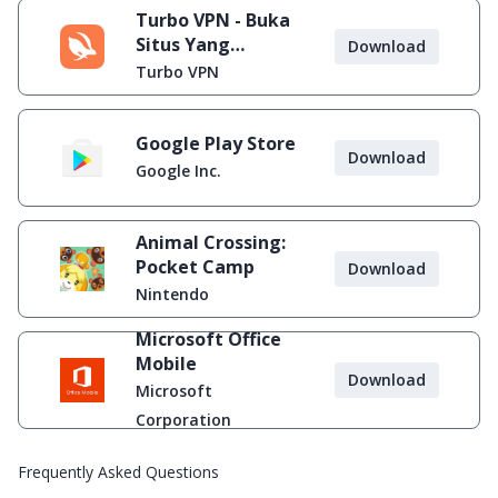
Turbo VPN - Buka
Situs Yang
Download
Diblokir
Turbo VPN
Google Play Store
Download
Google Inc.
Animal Crossing:
Pocket Camp
Download
Nintendo
Microsoft Office
Mobile
Download
Microsoft
Corporation
Frequently Asked Questions