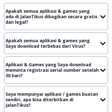
Apakah semua aplikasi & games yang
ada di JalanTikus dibagikan secara gratis
dan legal?
Ya, JalanTikus hanya membagikan aplikasi & games yang
gratis (Freeware) dan legal, dalam artian tidak (bajakan) hasil
Apakah semua aplikasi & games yang
crack, patch atau semacamnya.
Saya download terbebas dari Virus?
Ya, JalanTikus selalu melakukan scanning dengan 3 jenis
Antivirus (Kaspersky, AVG & Avast) sebelum menerbitkan
Aplikasi & Games yang Saya download
suatu aplikasi atau games, sehingga bisa dijamin 100%
meminta registrasi serial number setelah
terbebas dari virus.
30 hari?
Meskipun dibagikan secara gratis, namun ada beberapa
aplikasi & games yang dibagikan secara Shareware, dalam arti
Saya mempunyai aplikasi / games buatan
hanya bisa digunakan dalam jangka waktu tertentu dan jika
sendiri, apa bisa diterbitkan di
ingin lanjut menggunakannya kamu harus membeli lisensi
JalanTikus?
aslinya.