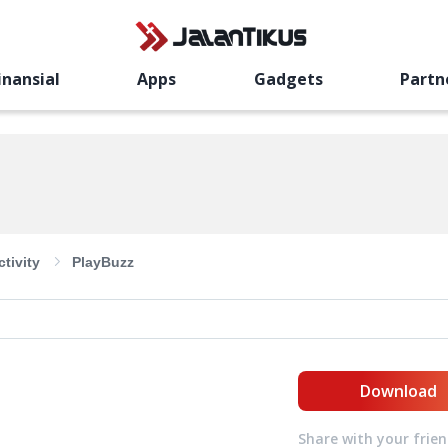
inansial
Apps
Gadgets
Partn
tivity
PlayBuzz
Download
Share with your frie