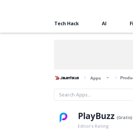
Tech Hack
AI
F
Produc
Apps
PlayBuzz
(
Gratis
)
Editor’s Rating