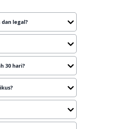
 dan legal?
tian tidak (bajakan) hasil crack,
t) sebelum menerbitkan suatu
h 30 hari?
cara Shareware, dalam arti hanya
rus membeli lisensi aslinya.
ikus?
kasi/Games, Deskripsi serta
ih melakukan upload-download
 waktu yang singkat.