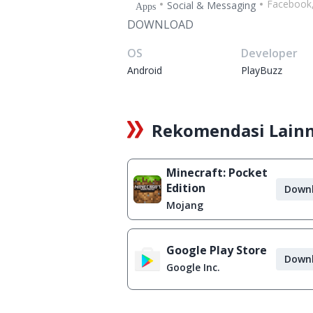
Facebook,
Social & Messaging
Apps
DOWNLOAD
OS
Developer
Android
PlayBuzz
Rekomendasi Lain
Minecraft: Pocket
Edition
Down
Mojang
Google Play Store
Down
Google Inc.