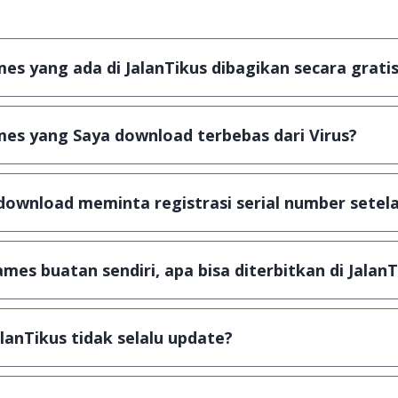
s yang ada di JalanTikus dibagikan secara gratis
plikasi & games yang gratis (Freeware) dan legal, dalam ar
es yang Saya download terbebas dari Virus?
scanning dengan 3 jenis Antivirus (Kaspersky, AVG & Avas
a dijamin 100% terbebas dari virus.
download meminta registrasi serial number setela
, namun ada beberapa aplikasi & games yang dibagikan se
u tertentu dan jika ingin lanjut menggunakannya kamu ha
mes buatan sendiri, apa bisa diterbitkan di JalanT
ail ke
info@jalantikus.com
dengan menyertakan Nama Apli
a Android
alanTikus tidak selalu update?
an games yang ada di JalanTikus, hingga saat ini kita mas
besar ribuan aplikasi & games tidak dapat tercapai dalam