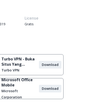
e
License
2019
Gratis
Turbo VPN - Buka
Situs Yang
Download
Diblokir
Turbo VPN
Microsoft Office
Mobile
Download
Microsoft
Corporation