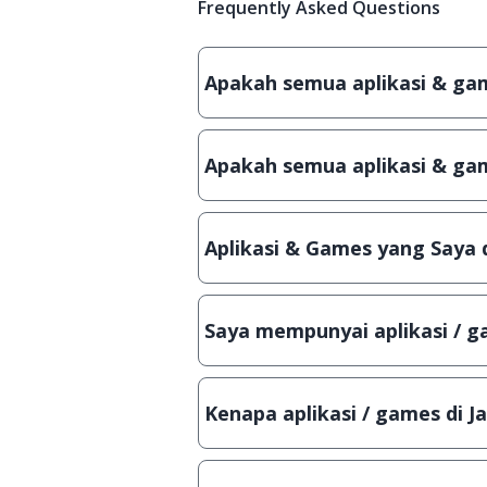
Frequently Asked Questions
Apakah semua aplikasi & game
Ya, JalanTikus hanya membagikan a
patch atau semacamnya.
Apakah semua aplikasi & gam
Ya, JalanTikus selalu melakukan 
aplikasi atau games, sehingga bis
Aplikasi & Games yang Saya 
Meskipun dibagikan secara gratis
bisa digunakan dalam jangka wakt
Saya mempunyai aplikasi / ga
Tentu saja bisa. Silahkan kirim em
Lampiran File instalasi / (APK) jik
Kenapa aplikasi / games di J
Demi menjaga kualitas aplikasi d
secara manual, sehingga kuota se