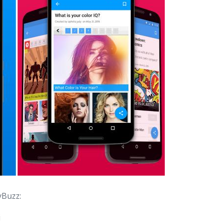
yBuzz:
i