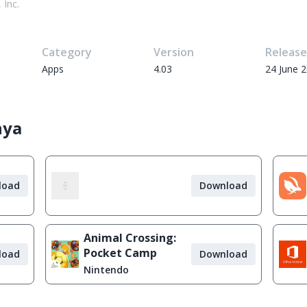
 Inc.
Category
Version
Releas
Apps
4.03
24 June 
nya
load
Download
Animal Crossing:
Pocket Camp
load
Download
Nintendo