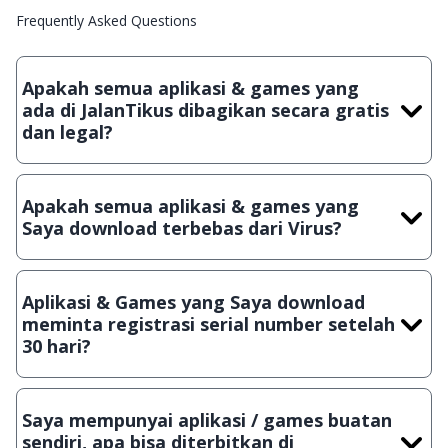
Frequently Asked Questions
Apakah semua aplikasi & games yang
ada di JalanTikus dibagikan secara gratis
dan legal?
Ya, JalanTikus hanya membagikan aplikasi & games yang
gratis (Freeware) dan legal, dalam artian tidak (bajakan) hasil
Apakah semua aplikasi & games yang
crack, patch atau semacamnya.
Saya download terbebas dari Virus?
Ya, JalanTikus selalu melakukan scanning dengan 3 jenis
Antivirus (Kaspersky, AVG & Avast) sebelum menerbitkan
Aplikasi & Games yang Saya download
suatu aplikasi atau games, sehingga bisa dijamin 100%
meminta registrasi serial number setelah
terbebas dari virus.
30 hari?
Meskipun dibagikan secara gratis, namun ada beberapa
aplikasi & games yang dibagikan secara Shareware, dalam arti
Saya mempunyai aplikasi / games buatan
hanya bisa digunakan dalam jangka waktu tertentu dan jika
sendiri, apa bisa diterbitkan di