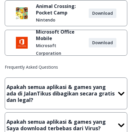
Animal Crossing:
Pocket Camp
Download
Nintendo
Microsoft Office
Mobile
Download
Microsoft
Corporation
Frequently Asked Questions
Apakah semua aplikasi & games yang
ada di JalanTikus dibagikan secara gratis
dan legal?
Ya, JalanTikus hanya membagikan aplikasi & games yang
gratis (Freeware) dan legal, dalam artian tidak (bajakan) hasil
Apakah semua aplikasi & games yang
crack, patch atau semacamnya.
Saya download terbebas dari Virus?