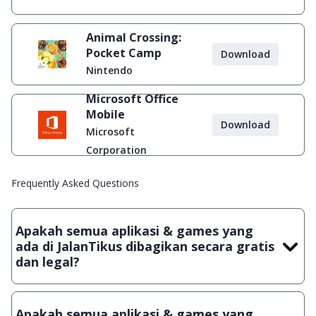
Animal Crossing:
Pocket Camp
Download
Nintendo
Microsoft Office
Mobile
Download
Microsoft
Corporation
Frequently Asked Questions
Apakah semua aplikasi & games yang
ada di JalanTikus dibagikan secara gratis
dan legal?
Ya, JalanTikus hanya membagikan aplikasi & games yang
gratis (Freeware) dan legal, dalam artian tidak (bajakan) hasil
Apakah semua aplikasi & games yang