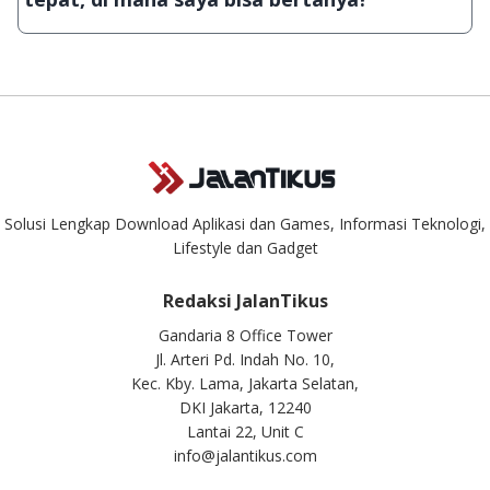
aplikasi & games tidak dapat tercapai dalam waktu yang
singkat.
Kami dengan senang hati menjawab setiap pertanyaan yang
masuk. Kirim pertanyaan kamu ke
info@jalantikus.com
Solusi Lengkap Download Aplikasi dan Games, Informasi Teknologi,
Lifestyle dan Gadget
Redaksi JalanTikus
Gandaria 8 Office Tower
Jl. Arteri Pd. Indah No. 10,
Kec. Kby. Lama, Jakarta Selatan,
DKI Jakarta, 12240
Lantai 22, Unit C
info@jalantikus.com