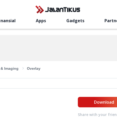
inansial
Apps
Gadgets
Partn
 & Imaging
Overlay
Download
Share with your frie