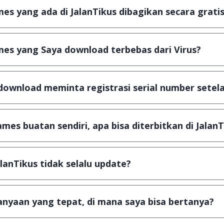
s yang ada di JalanTikus dibagikan secara gratis
plikasi & games yang gratis (Freeware) dan legal, dalam ar
es yang Saya download terbebas dari Virus?
scanning dengan 3 jenis Antivirus (Kaspersky, AVG & Avas
a dijamin 100% terbebas dari virus.
download meminta registrasi serial number setela
, namun ada beberapa aplikasi & games yang dibagikan se
u tertentu dan jika ingin lanjut menggunakannya kamu ha
mes buatan sendiri, apa bisa diterbitkan di JalanT
ail ke
info@jalantikus.com
dengan menyertakan Nama Apli
a Android
alanTikus tidak selalu update?
an games yang ada di JalanTikus, hingga saat ini kita mas
besar ribuan aplikasi & games tidak dapat tercapai dalam
nyaan yang tepat, di mana saya bisa bertanya?
ab setiap pertanyaan yang masuk. Kirim pertanyaan kam