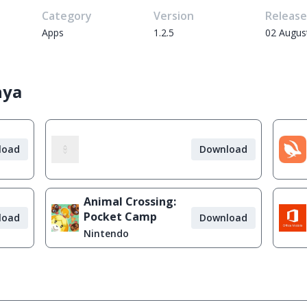
Category
Version
Releas
Apps
1.2.5
02 Augus
nya
load
Download
Animal Crossing:
Pocket Camp
load
Download
Nintendo