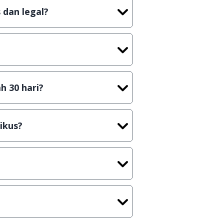
 dan legal?
tian tidak (bajakan) hasil crack,
t) sebelum menerbitkan suatu
h 30 hari?
cara Shareware, dalam arti hanya
rus membeli lisensi aslinya.
ikus?
kasi/Games, Deskripsi serta
ih melakukan upload-download
 waktu yang singkat.
u ke
info@jalantikus.com