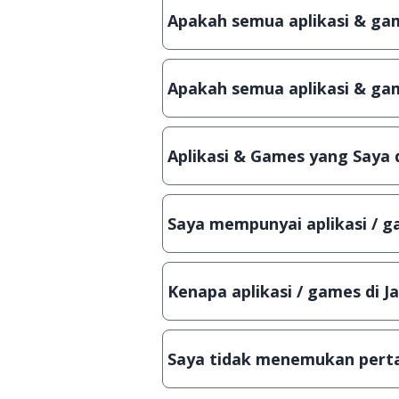
Apakah semua aplikasi & game
Ya, JalanTikus hanya membagikan a
patch atau semacamnya.
Apakah semua aplikasi & gam
Ya, JalanTikus selalu melakukan 
aplikasi atau games, sehingga bis
Aplikasi & Games yang Saya 
Meskipun dibagikan secara gratis
bisa digunakan dalam jangka wakt
Saya mempunyai aplikasi / ga
Tentu saja bisa. Silahkan kirim em
Lampiran File instalasi / (APK) jik
Kenapa aplikasi / games di J
Demi menjaga kualitas aplikasi d
secara manual, sehingga kuota se
Saya tidak menemukan perta
Kami dengan senang hati menjaw