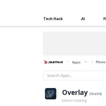
Tech Hack
AI
F
Photo
Apps
Overlay
(
Gratis
)
Editor’s Rating