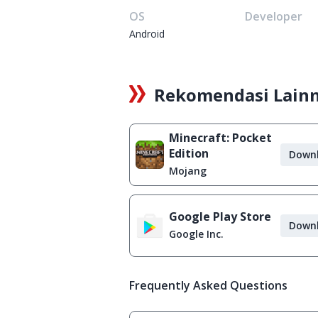
OS
Developer
Android
Rekomendasi Lain
Minecraft: Pocket
Edition
Down
Mojang
Google Play Store
Down
Google Inc.
Frequently Asked Questions