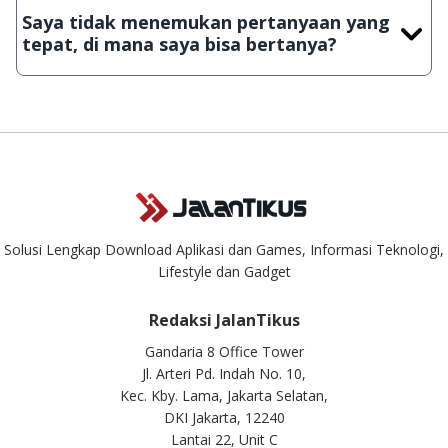
JalanTikus, hingga saat ini kita masih melakukan upload-
Saya tidak menemukan pertanyaan yang
download secara manual, sehingga kuota sebesar ribuan
tepat, di mana saya bisa bertanya?
aplikasi & games tidak dapat tercapai dalam waktu yang
singkat.
Kami dengan senang hati menjawab setiap pertanyaan yang
masuk. Kirim pertanyaan kamu ke
info@jalantikus.com
Solusi Lengkap Download Aplikasi dan Games, Informasi Teknologi,
Lifestyle dan Gadget
Redaksi JalanTikus
Gandaria 8 Office Tower
Jl. Arteri Pd. Indah No. 10,
Kec. Kby. Lama, Jakarta Selatan,
DKI Jakarta, 12240
Lantai 22, Unit C