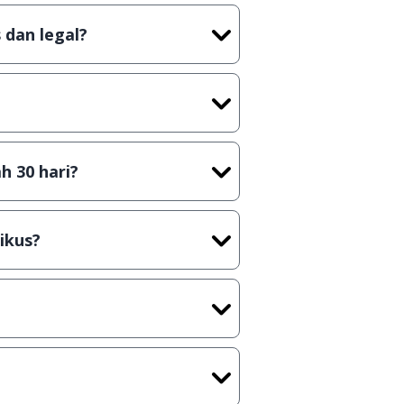
 dan legal?
tian tidak (bajakan) hasil crack,
t) sebelum menerbitkan suatu
h 30 hari?
cara Shareware, dalam arti hanya
rus membeli lisensi aslinya.
ikus?
kasi/Games, Deskripsi serta
ih melakukan upload-download
 waktu yang singkat.