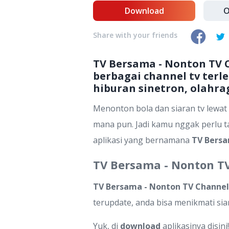
Download
O
Share with your friends
TV Bersama - Nonton TV 
berbagai channel tv terl
hiburan sinetron, olahra
Menonton bola dan siaran tv lewat
mana pun. Jadi kamu nggak perlu t
aplikasi yang bernamana
TV Bersa
TV Bersama - Nonton T
TV Bersama - Nonton TV Channel
terupdate, anda bisa menikmati sia
Yuk, di
download
aplikasinya disini!