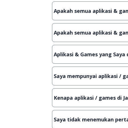
Apakah semua aplikasi & game
Ya, JalanTikus hanya membagikan a
patch atau semacamnya.
Apakah semua aplikasi & gam
Ya, JalanTikus selalu melakukan 
aplikasi atau games, sehingga bis
Aplikasi & Games yang Saya 
Meskipun dibagikan secara gratis
bisa digunakan dalam jangka wakt
Saya mempunyai aplikasi / ga
Tentu saja bisa. Silahkan kirim em
Lampiran File instalasi / (APK) jik
Kenapa aplikasi / games di J
Demi menjaga kualitas aplikasi d
secara manual, sehingga kuota se
Saya tidak menemukan perta