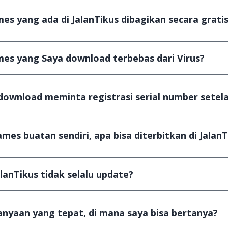
s yang ada di JalanTikus dibagikan secara gratis
plikasi & games yang gratis (Freeware) dan legal, dalam ar
es yang Saya download terbebas dari Virus?
scanning dengan 3 jenis Antivirus (Kaspersky, AVG & Avas
a dijamin 100% terbebas dari virus.
download meminta registrasi serial number setela
, namun ada beberapa aplikasi & games yang dibagikan se
u tertentu dan jika ingin lanjut menggunakannya kamu ha
mes buatan sendiri, apa bisa diterbitkan di JalanT
ail ke
info@jalantikus.com
dengan menyertakan Nama Apli
a Android
alanTikus tidak selalu update?
an games yang ada di JalanTikus, hingga saat ini kita mas
besar ribuan aplikasi & games tidak dapat tercapai dalam
nyaan yang tepat, di mana saya bisa bertanya?