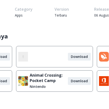
Category
Version
Releas
Apps
Terbaru
06 Augus
nya
load
Download
Animal Crossing:
Pocket Camp
load
Download
Nintendo