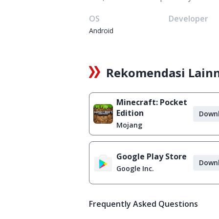
OS
Developer
Android
Rekomendasi Lain
Minecraft: Pocket
Edition
Down
Mojang
Google Play Store
Down
Google Inc.
Frequently Asked Questions