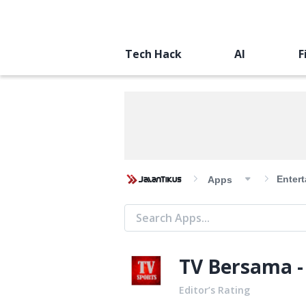
Tech Hack
AI
F
Enter
Apps
TV Bersama -
Editor’s Rating