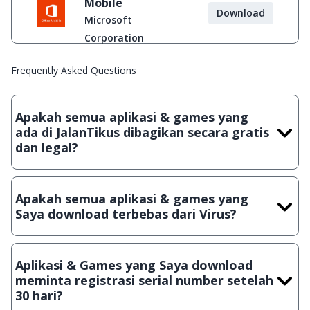
Mobile
Download
Microsoft
Corporation
Frequently Asked Questions
Apakah semua aplikasi & games yang
ada di JalanTikus dibagikan secara gratis
dan legal?
Ya, JalanTikus hanya membagikan aplikasi & games yang
gratis (Freeware) dan legal, dalam artian tidak (bajakan) hasil
Apakah semua aplikasi & games yang
crack, patch atau semacamnya.
Saya download terbebas dari Virus?
Ya, JalanTikus selalu melakukan scanning dengan 3 jenis
Antivirus (Kaspersky, AVG & Avast) sebelum menerbitkan
Aplikasi & Games yang Saya download
suatu aplikasi atau games, sehingga bisa dijamin 100%
meminta registrasi serial number setelah
terbebas dari virus.
30 hari?