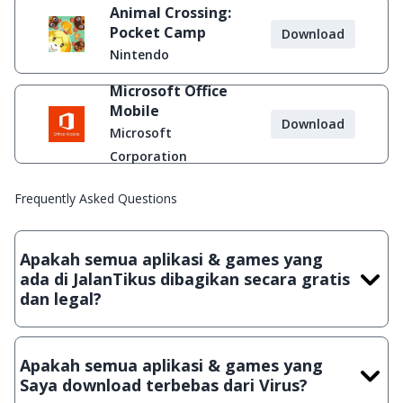
Animal Crossing:
Pocket Camp
Download
Nintendo
Microsoft Office
Mobile
Download
Microsoft
Corporation
Frequently Asked Questions
Apakah semua aplikasi & games yang
ada di JalanTikus dibagikan secara gratis
dan legal?
Ya, JalanTikus hanya membagikan aplikasi & games yang
gratis (Freeware) dan legal, dalam artian tidak (bajakan) hasil
Apakah semua aplikasi & games yang
crack, patch atau semacamnya.
Saya download terbebas dari Virus?