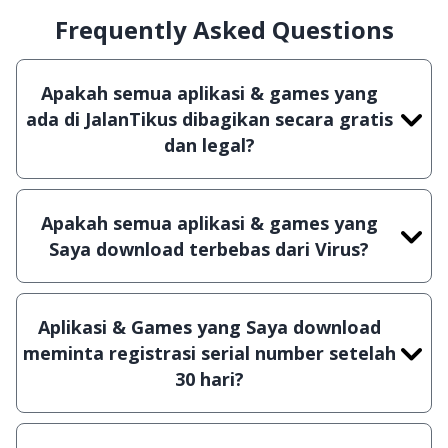
Frequently Asked Questions
Apakah semua aplikasi & games yang
ada di JalanTikus dibagikan secara gratis
dan legal?
Ya, JalanTikus hanya membagikan aplikasi &
games yang gratis (Freeware) dan legal, dalam
Apakah semua aplikasi & games yang
artian tidak (bajakan) hasil crack, patch atau
Saya download terbebas dari Virus?
semacamnya.
Ya, JalanTikus selalu melakukan scanning dengan
3 jenis Antivirus (Kaspersky, AVG & Avast) sebelum
Aplikasi & Games yang Saya download
menerbitkan suatu aplikasi atau games, sehingga
meminta registrasi serial number setelah
bisa dijamin 100% terbebas dari virus.
30 hari?
Meskipun dibagikan secara gratis, namun ada
beberapa aplikasi & games yang dibagikan secara