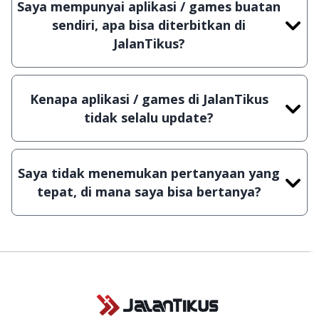
Saya mempunyai aplikasi / games buatan
Shareware, dalam arti hanya bisa digunakan
sendiri, apa bisa diterbitkan di
dalam jangka waktu tertentu dan jika ingin lanjut
JalanTikus?
menggunakannya kamu harus membeli lisensi
Tentu saja bisa. Silahkan kirim email ke
aslinya.
info@jalantikus.com
dengan menyertakan Nama
Kenapa aplikasi / games di JalanTikus
Aplikasi/Games, Deskripsi serta Lampiran File
tidak selalu update?
instalasi / (APK) jika Android
Demi menjaga kualitas aplikasi dan games yang
ada di JalanTikus, hingga saat ini kita masih
Saya tidak menemukan pertanyaan yang
melakukan upload-download secara manual,
tepat, di mana saya bisa bertanya?
sehingga kuota sebesar ribuan aplikasi & games
tidak dapat tercapai dalam waktu yang singkat.
Kami dengan senang hati menjawab setiap
pertanyaan yang masuk. Kirim pertanyaan kamu
ke
info@jalantikus.com