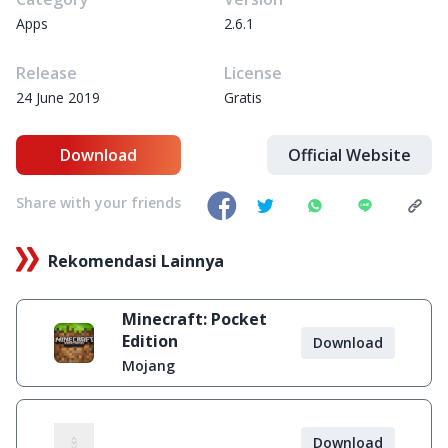
Apps
2.6.1
Release
License
24 June 2019
Gratis
Download
Official Website
Share with your friends
Rekomendasi Lainnya
Minecraft: Pocket
Edition
Download
Mojang
Download