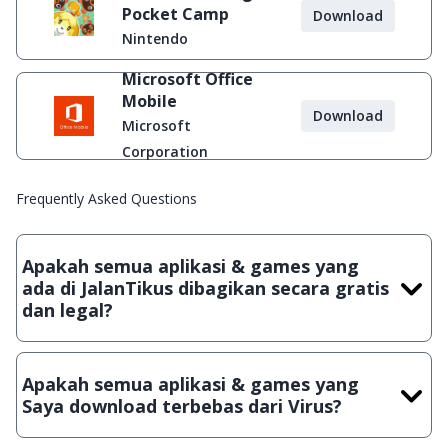
Pocket Camp
Download
Nintendo
Microsoft Office
Mobile
Download
Microsoft
Corporation
Frequently Asked Questions
Apakah semua aplikasi & games yang
ada di JalanTikus dibagikan secara gratis
dan legal?
Ya, JalanTikus hanya membagikan aplikasi & games yang
gratis (Freeware) dan legal, dalam artian tidak (bajakan) hasil
Apakah semua aplikasi & games yang
crack, patch atau semacamnya.
Saya download terbebas dari Virus?
Ya, JalanTikus selalu melakukan scanning dengan 3 jenis