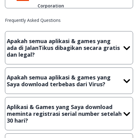
Corporation
Frequently Asked Questions
Apakah semua aplikasi & games yang
ada di JalanTikus dibagikan secara gratis
dan legal?
Ya, JalanTikus hanya membagikan aplikasi & games yang
gratis (Freeware) dan legal, dalam artian tidak (bajakan) hasil
Apakah semua aplikasi & games yang
crack, patch atau semacamnya.
Saya download terbebas dari Virus?
Ya, JalanTikus selalu melakukan scanning dengan 3 jenis
Antivirus (Kaspersky, AVG & Avast) sebelum menerbitkan
Aplikasi & Games yang Saya download
suatu aplikasi atau games, sehingga bisa dijamin 100%
meminta registrasi serial number setelah
terbebas dari virus.
30 hari?
Meskipun dibagikan secara gratis, namun ada beberapa