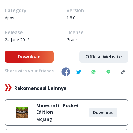
Category
Version
Apps
1.8.0-t
Release
License
24 June 2019
Gratis
Download
Official Website
Share with your friends
Rekomendasi Lainnya
Minecraft: Pocket
Edition
Download
Mojang