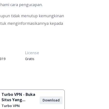
ahami cara pengucapan.
walaupun tidak menutup kemungkinan
 untuk menginformasikannya kepada
e
License
2019
Gratis
Turbo VPN - Buka
Situs Yang
Download
Diblokir
Turbo VPN