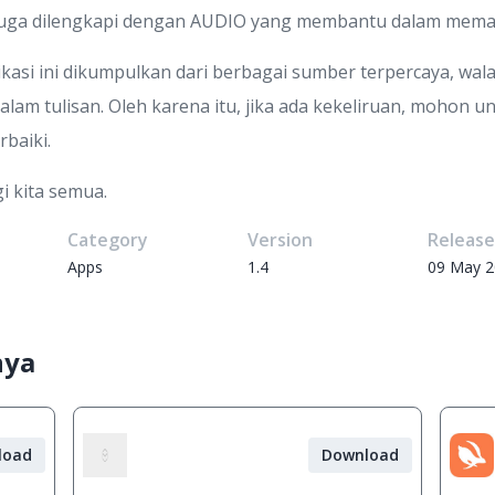
ini juga dilengkapi dengan AUDIO yang membantu dalam mem
likasi ini dikumpulkan dari berbagai sumber terpercaya, 
lam tulisan. Oleh karena itu, jika ada kekeliruan, mohon
baiki.
i kita semua.
Category
Version
Releas
Apps
1.4
09 May 
nya
load
Download