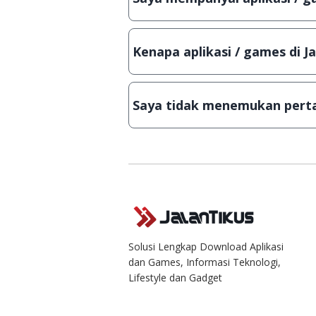
Tentu saja bisa. Silahkan kirim em
Lampiran File instalasi / (APK) jik
Kenapa aplikasi / games di J
Demi menjaga kualitas aplikasi d
secara manual, sehingga kuota se
Saya tidak menemukan perta
Kami dengan senang hati menjaw
Solusi Lengkap Download Aplikasi
dan Games, Informasi Teknologi,
Lifestyle dan Gadget