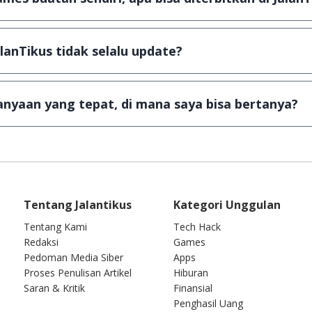
ail ke
info@jalantikus.com
dengan menyertakan Nama Apli
a Android
alanTikus tidak selalu update?
an games yang ada di JalanTikus, hingga saat ini kita mas
besar ribuan aplikasi & games tidak dapat tercapai dalam
nyaan yang tepat, di mana saya bisa bertanya?
ab setiap pertanyaan yang masuk. Kirim pertanyaan kam
Tentang Jalantikus
Kategori Unggulan
Tentang Kami
Tech Hack
Redaksi
Games
Pedoman Media Siber
Apps
Proses Penulisan Artikel
Hiburan
Saran & Kritik
Finansial
Penghasil Uang