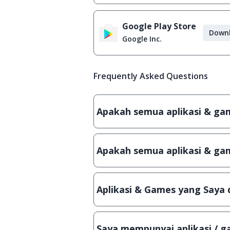
Google Play Store
Down
Google Inc.
Frequently Asked Questions
Apakah semua aplikasi & game
Ya, JalanTikus hanya membagikan a
patch atau semacamnya.
Apakah semua aplikasi & gam
Ya, JalanTikus selalu melakukan 
aplikasi atau games, sehingga bis
Aplikasi & Games yang Saya 
Meskipun dibagikan secara gratis
bisa digunakan dalam jangka wakt
Saya mempunyai aplikasi / ga