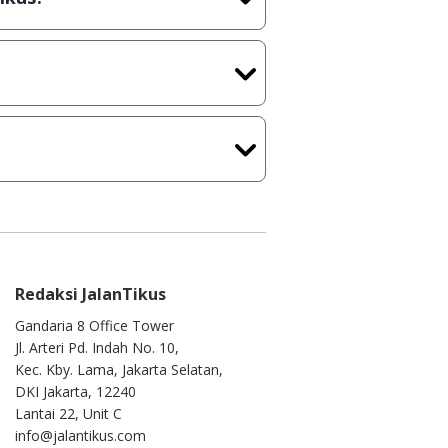
kasi/Games, Deskripsi serta
ih melakukan upload-download
 waktu yang singkat.
u ke
info@jalantikus.com
Redaksi JalanTikus
Gandaria 8 Office Tower
Jl. Arteri Pd. Indah No. 10,
Kec. Kby. Lama, Jakarta Selatan,
DKI Jakarta, 12240
Lantai 22, Unit C
info@jalantikus.com