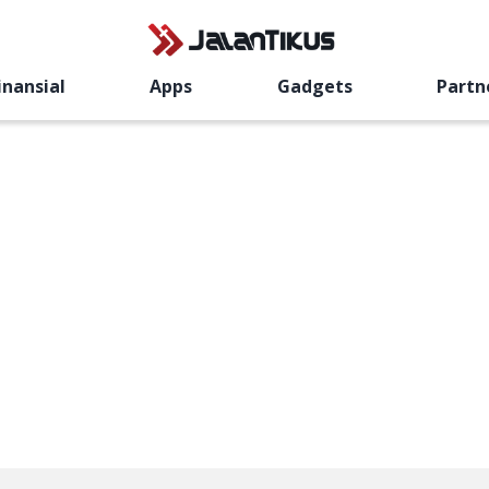
inansial
Apps
Gadgets
Partn