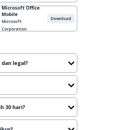
Microsoft Office
Mobile
Download
Microsoft
Corporation
 dan legal?
tian tidak (bajakan) hasil crack,
t) sebelum menerbitkan suatu
h 30 hari?
cara Shareware, dalam arti hanya
rus membeli lisensi aslinya.
ikus?