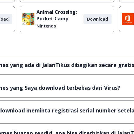
Animal Crossing:
Pocket Camp
load
Download
Nintendo
s yang ada di JalanTikus dibagikan secara gratis
plikasi & games yang gratis (Freeware) dan legal, dalam ar
es yang Saya download terbebas dari Virus?
scanning dengan 3 jenis Antivirus (Kaspersky, AVG & Avas
a dijamin 100% terbebas dari virus.
download meminta registrasi serial number setela
, namun ada beberapa aplikasi & games yang dibagikan se
u tertentu dan jika ingin lanjut menggunakannya kamu ha
mes buatan sendiri, apa bisa diterbitkan di JalanT