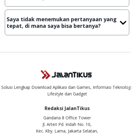
Demi menjaga kualitas aplikasi dan games yang ada di
JalanTikus, hingga saat ini kita masih melakukan upload-
Saya tidak menemukan pertanyaan yang
download secara manual, sehingga kuota sebesar ribuan
tepat, di mana saya bisa bertanya?
aplikasi & games tidak dapat tercapai dalam waktu yang
singkat.
Kami dengan senang hati menjawab setiap pertanyaan yang
masuk. Kirim pertanyaan kamu ke
info@jalantikus.com
Solusi Lengkap Download Aplikasi dan Games, Informasi Teknologi,
Lifestyle dan Gadget
Redaksi JalanTikus
Gandaria 8 Office Tower
Jl. Arteri Pd. Indah No. 10,
Kec. Kby. Lama, Jakarta Selatan,