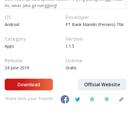
ini, awas Jaka ga nanggung!
OS
Developer
Android
PT Bank Mandiri (Persero) Tbk
Category
Version
Apps
1.1.5
Release
License
24 June 2019
Gratis
Download
Official Website
Share with your friends