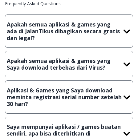
Frequently Asked Questions
Apakah semua aplikasi & games yang
ada di JalanTikus dibagikan secara gratis
dan legal?
Ya, JalanTikus hanya membagikan aplikasi & games yang
gratis (Freeware) dan legal, dalam artian tidak (bajakan) hasil
Apakah semua aplikasi & games yang
crack, patch atau semacamnya.
Saya download terbebas dari Virus?
Ya, JalanTikus selalu melakukan scanning dengan 3 jenis
Antivirus (Kaspersky, AVG & Avast) sebelum menerbitkan
Aplikasi & Games yang Saya download
suatu aplikasi atau games, sehingga bisa dijamin 100%
meminta registrasi serial number setelah
terbebas dari virus.
30 hari?
Meskipun dibagikan secara gratis, namun ada beberapa
aplikasi & games yang dibagikan secara Shareware, dalam arti
Saya mempunyai aplikasi / games buatan
hanya bisa digunakan dalam jangka waktu tertentu dan jika
sendiri, apa bisa diterbitkan di
ingin lanjut menggunakannya kamu harus membeli lisensi