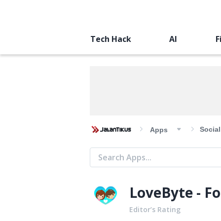
Tech Hack
AI
F
Socia
Apps
LoveByte - Fo
Editor’s Rating