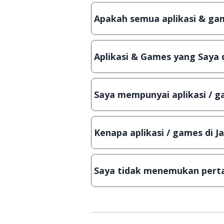
Ya, JalanTikus hanya membagikan a
patch atau semacamnya.
Apakah semua aplikasi & gam
Ya, JalanTikus selalu melakukan 
aplikasi atau games, sehingga bis
Aplikasi & Games yang Saya 
Meskipun dibagikan secara gratis
bisa digunakan dalam jangka wakt
Saya mempunyai aplikasi / ga
Tentu saja bisa. Silahkan kirim em
Lampiran File instalasi / (APK) jik
Kenapa aplikasi / games di J
Demi menjaga kualitas aplikasi d
secara manual, sehingga kuota se
Saya tidak menemukan perta
Kami dengan senang hati menjaw