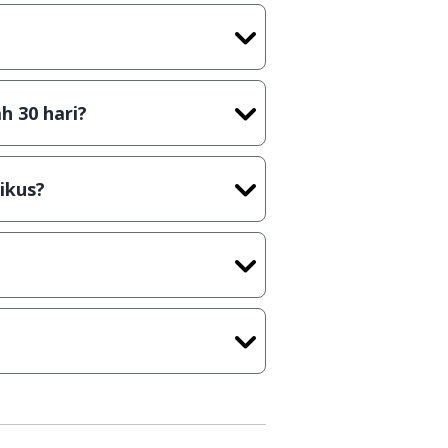
tian tidak (bajakan) hasil crack,
t) sebelum menerbitkan suatu
h 30 hari?
cara Shareware, dalam arti hanya
rus membeli lisensi aslinya.
ikus?
kasi/Games, Deskripsi serta
ih melakukan upload-download
 waktu yang singkat.
u ke
info@jalantikus.com