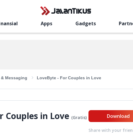
inansial
Apps
Gadgets
Partn
l & Messaging
LoveByte - For Couples in Love
r Couples in Love
Download
(
Gratis
)
Share with your frie