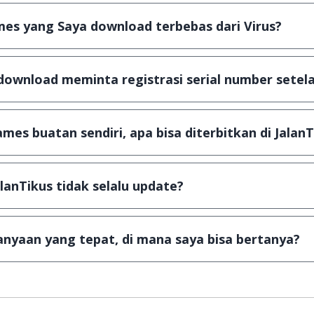
plikasi & games yang gratis (Freeware) dan legal, dalam ar
es yang Saya download terbebas dari Virus?
scanning dengan 3 jenis Antivirus (Kaspersky, AVG & Avas
a dijamin 100% terbebas dari virus.
download meminta registrasi serial number setela
, namun ada beberapa aplikasi & games yang dibagikan se
u tertentu dan jika ingin lanjut menggunakannya kamu ha
mes buatan sendiri, apa bisa diterbitkan di JalanT
ail ke
info@jalantikus.com
dengan menyertakan Nama Apli
a Android
alanTikus tidak selalu update?
an games yang ada di JalanTikus, hingga saat ini kita mas
besar ribuan aplikasi & games tidak dapat tercapai dalam
nyaan yang tepat, di mana saya bisa bertanya?
ab setiap pertanyaan yang masuk. Kirim pertanyaan kam