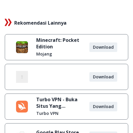
Rekomendasi Lainnya
Minecraft: Pocket
Edition
Download
Mojang
Download
Turbo VPN - Buka
Situs Yang
Download
Diblokir
Turbo VPN
Google Play Store