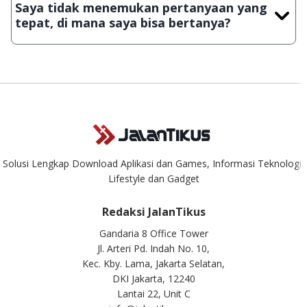
Saya tidak menemukan pertanyaan yang
download secara manual, sehingga kuota sebesar ribuan
tepat, di mana saya bisa bertanya?
aplikasi & games tidak dapat tercapai dalam waktu yang
singkat.
Kami dengan senang hati menjawab setiap pertanyaan yang
masuk. Kirim pertanyaan kamu ke
info@jalantikus.com
Solusi Lengkap Download Aplikasi dan Games, Informasi Teknologi,
Lifestyle dan Gadget
Redaksi JalanTikus
Gandaria 8 Office Tower
Jl. Arteri Pd. Indah No. 10,
Kec. Kby. Lama, Jakarta Selatan,
DKI Jakarta, 12240
Lantai 22, Unit C