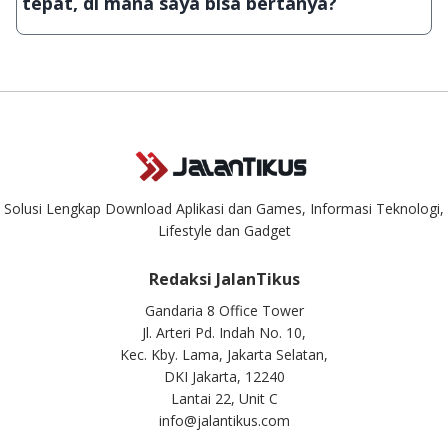
tepat, di mana saya bisa bertanya?
aplikasi & games tidak dapat tercapai dalam waktu yang
singkat.
Kami dengan senang hati menjawab setiap pertanyaan yang
masuk. Kirim pertanyaan kamu ke
info@jalantikus.com
Solusi Lengkap Download Aplikasi dan Games, Informasi Teknologi,
Lifestyle dan Gadget
Redaksi JalanTikus
Gandaria 8 Office Tower
Jl. Arteri Pd. Indah No. 10,
Kec. Kby. Lama, Jakarta Selatan,
DKI Jakarta, 12240
Lantai 22, Unit C
info@jalantikus.com