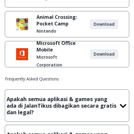
Animal Crossing:
Pocket Camp
Download
Nintendo
Microsoft Office
Mobile
Download
Microsoft
Corporation
Frequently Asked Questions
Apakah semua aplikasi & games yang
ada di JalanTikus dibagikan secara gratis
dan legal?
Ya, JalanTikus hanya membagikan aplikasi & games yang
gratis (Freeware) dan legal, dalam artian tidak (bajakan) hasil