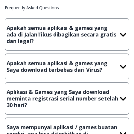
Frequently Asked Questions
Apakah semua aplikasi & games yang
ada di JalanTikus dibagikan secara gratis
dan legal?
Ya, JalanTikus hanya membagikan aplikasi & games yang
gratis (Freeware) dan legal, dalam artian tidak (bajakan) hasil
Apakah semua aplikasi & games yang
crack, patch atau semacamnya.
Saya download terbebas dari Virus?
Ya, JalanTikus selalu melakukan scanning dengan 3 jenis
Antivirus (Kaspersky, AVG & Avast) sebelum menerbitkan
Aplikasi & Games yang Saya download
suatu aplikasi atau games, sehingga bisa dijamin 100%
meminta registrasi serial number setelah
terbebas dari virus.
30 hari?
Meskipun dibagikan secara gratis, namun ada beberapa
aplikasi & games yang dibagikan secara Shareware, dalam arti
Saya mempunyai aplikasi / games buatan
hanya bisa digunakan dalam jangka waktu tertentu dan jika
sendiri, apa bisa diterbitkan di