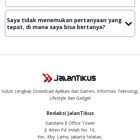
Demi menjaga kualitas aplikasi dan games yang ada di
JalanTikus, hingga saat ini kita masih melakukan upload-
Saya tidak menemukan pertanyaan yang
download secara manual, sehingga kuota sebesar ribuan
tepat, di mana saya bisa bertanya?
aplikasi & games tidak dapat tercapai dalam waktu yang
singkat.
Kami dengan senang hati menjawab setiap pertanyaan yang
masuk. Kirim pertanyaan kamu ke
info@jalantikus.com
Solusi Lengkap Download Aplikasi dan Games, Informasi Teknologi,
Lifestyle dan Gadget
Redaksi JalanTikus
Gandaria 8 Office Tower
Jl. Arteri Pd. Indah No. 10,
Kec. Kby. Lama, Jakarta Selatan,