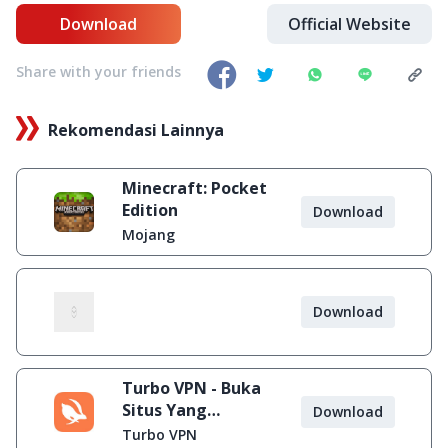
Download
Official Website
Share with your friends
Rekomendasi Lainnya
Minecraft: Pocket
Edition
Download
Mojang
Download
Turbo VPN - Buka
Situs Yang
Download
Diblokir
Turbo VPN