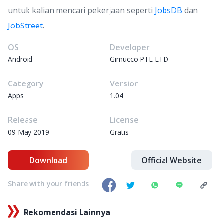
untuk kalian mencari pekerjaan seperti
JobsDB
dan
JobStreet
.
OS
Developer
Android
Gimucco PTE LTD
Category
Version
Apps
1.04
Release
License
09 May 2019
Gratis
Download
Official Website
Share with your friends
Rekomendasi Lainnya