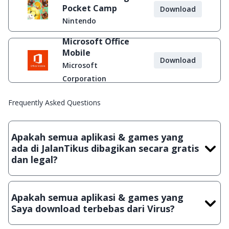
Pocket Camp
Download
Nintendo
Microsoft Office
Mobile
Download
Microsoft
Corporation
Frequently Asked Questions
Apakah semua aplikasi & games yang
ada di JalanTikus dibagikan secara gratis
dan legal?
Ya, JalanTikus hanya membagikan aplikasi & games yang
gratis (Freeware) dan legal, dalam artian tidak (bajakan) hasil
Apakah semua aplikasi & games yang
crack, patch atau semacamnya.
Saya download terbebas dari Virus?
Ya, JalanTikus selalu melakukan scanning dengan 3 jenis