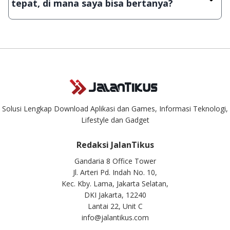
tepat, di mana saya bisa bertanya?
aplikasi & games tidak dapat tercapai dalam waktu yang
singkat.
Kami dengan senang hati menjawab setiap pertanyaan yang
masuk. Kirim pertanyaan kamu ke
info@jalantikus.com
Solusi Lengkap Download Aplikasi dan Games, Informasi Teknologi,
Lifestyle dan Gadget
Redaksi JalanTikus
Gandaria 8 Office Tower
Jl. Arteri Pd. Indah No. 10,
Kec. Kby. Lama, Jakarta Selatan,
DKI Jakarta, 12240
Lantai 22, Unit C
info@jalantikus.com