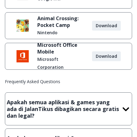
Animal Crossing:
Pocket Camp
Download
Nintendo
Microsoft Office
Mobile
Download
Microsoft
Corporation
Frequently Asked Questions
Apakah semua aplikasi & games yang
ada di JalanTikus dibagikan secara gratis
dan legal?
Ya, JalanTikus hanya membagikan aplikasi & games yang
gratis (Freeware) dan legal, dalam artian tidak (bajakan) hasil