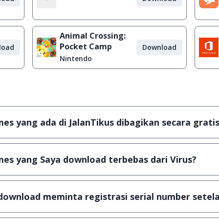
Animal Crossing:
Pocket Camp
load
Download
Nintendo
s yang ada di JalanTikus dibagikan secara gratis
plikasi & games yang gratis (Freeware) dan legal, dalam ar
es yang Saya download terbebas dari Virus?
scanning dengan 3 jenis Antivirus (Kaspersky, AVG & Avas
a dijamin 100% terbebas dari virus.
download meminta registrasi serial number setela
, namun ada beberapa aplikasi & games yang dibagikan se