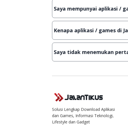
bisa digunakan dalam jangka wakt
Saya mempunyai aplikasi / ga
Tentu saja bisa. Silahkan kirim em
Lampiran File instalasi / (APK) jik
Kenapa aplikasi / games di J
Demi menjaga kualitas aplikasi d
secara manual, sehingga kuota se
Saya tidak menemukan perta
Kami dengan senang hati menjaw
Solusi Lengkap Download Aplikasi
dan Games, Informasi Teknologi,
Lifestyle dan Gadget