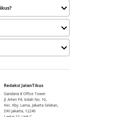
rus membeli lisensi aslinya.
ikus?
kasi/Games, Deskripsi serta
ih melakukan upload-download
 waktu yang singkat.
u ke
info@jalantikus.com
Redaksi JalanTikus
Gandaria 8 Office Tower
Jl. Arteri Pd. Indah No. 10,
Kec. Kby. Lama, Jakarta Selatan,
DKI Jakarta, 12240
Lantai 22, Unit C