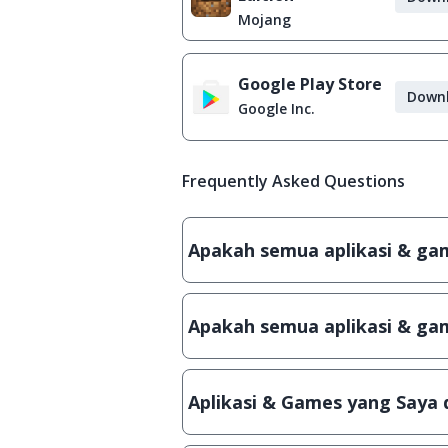
Mojang
Google Play Store
Down
Google Inc.
Frequently Asked Questions
Apakah semua aplikasi & game
Ya, JalanTikus hanya membagikan a
patch atau semacamnya.
Apakah semua aplikasi & gam
Ya, JalanTikus selalu melakukan 
aplikasi atau games, sehingga bis
Aplikasi & Games yang Saya 
Meskipun dibagikan secara gratis