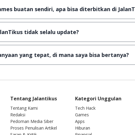
u tertentu dan jika ingin lanjut menggunakannya kamu ha
mes buatan sendiri, apa bisa diterbitkan di JalanT
ail ke
info@jalantikus.com
dengan menyertakan Nama Apli
a Android
alanTikus tidak selalu update?
an games yang ada di JalanTikus, hingga saat ini kita mas
besar ribuan aplikasi & games tidak dapat tercapai dalam
nyaan yang tepat, di mana saya bisa bertanya?
ab setiap pertanyaan yang masuk. Kirim pertanyaan kam
Tentang Jalantikus
Kategori Unggulan
Tentang Kami
Tech Hack
Redaksi
Games
Pedoman Media Siber
Apps
Proses Penulisan Artikel
Hiburan
Saran & Kritik
Finansial