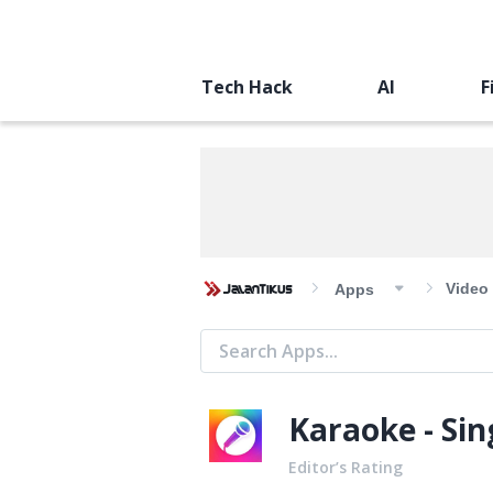
Tech Hack
AI
F
Video
Apps
Karaoke - Si
Editor’s Rating