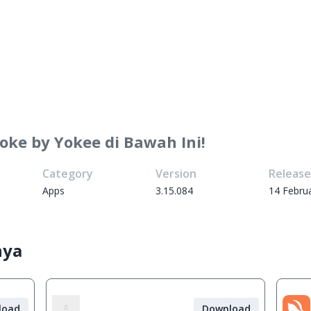
oke by Yokee di Bawah Ini!
Category
Version
Releas
Apps
3.15.084
14 Febru
nya
load
Download