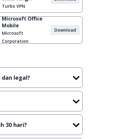
Diblokir
Turbo VPN
Microsoft Office
Mobile
Download
Microsoft
Corporation
 dan legal?
tian tidak (bajakan) hasil crack,
t) sebelum menerbitkan suatu
h 30 hari?
cara Shareware, dalam arti hanya