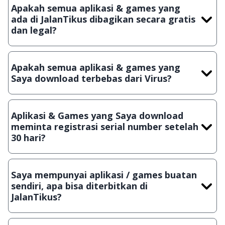
Apakah semua aplikasi & games yang
ada di JalanTikus dibagikan secara gratis
dan legal?
Ya, JalanTikus hanya membagikan aplikasi & games yang
gratis (Freeware) dan legal, dalam artian tidak (bajakan) hasil
Apakah semua aplikasi & games yang
crack, patch atau semacamnya.
Saya download terbebas dari Virus?
Ya, JalanTikus selalu melakukan scanning dengan 3 jenis
Antivirus (Kaspersky, AVG & Avast) sebelum menerbitkan
Aplikasi & Games yang Saya download
suatu aplikasi atau games, sehingga bisa dijamin 100%
meminta registrasi serial number setelah
terbebas dari virus.
30 hari?
Meskipun dibagikan secara gratis, namun ada beberapa
aplikasi & games yang dibagikan secara Shareware, dalam arti
Saya mempunyai aplikasi / games buatan
hanya bisa digunakan dalam jangka waktu tertentu dan jika
sendiri, apa bisa diterbitkan di
ingin lanjut menggunakannya kamu harus membeli lisensi
JalanTikus?
aslinya.
Tentu saja bisa. Silahkan kirim email ke
info@jalantikus.com