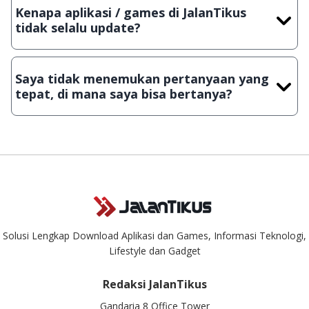
dengan menyertakan Nama Aplikasi/Games, Deskripsi serta
Kenapa aplikasi / games di JalanTikus
Lampiran File instalasi / (APK) jika Android
tidak selalu update?
Demi menjaga kualitas aplikasi dan games yang ada di
JalanTikus, hingga saat ini kita masih melakukan upload-
Saya tidak menemukan pertanyaan yang
download secara manual, sehingga kuota sebesar ribuan
tepat, di mana saya bisa bertanya?
aplikasi & games tidak dapat tercapai dalam waktu yang
singkat.
Kami dengan senang hati menjawab setiap pertanyaan yang
masuk. Kirim pertanyaan kamu ke
info@jalantikus.com
Solusi Lengkap Download Aplikasi dan Games, Informasi Teknologi,
Lifestyle dan Gadget
Redaksi JalanTikus
Gandaria 8 Office Tower