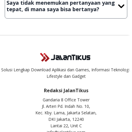
Saya tidak menemukan pertanyaan yang
download secara manual, sehingga kuota sebesar ribuan
tepat, di mana saya bisa bertanya?
aplikasi & games tidak dapat tercapai dalam waktu yang
singkat.
Kami dengan senang hati menjawab setiap pertanyaan yang
masuk. Kirim pertanyaan kamu ke
info@jalantikus.com
Solusi Lengkap Download Aplikasi dan Games, Informasi Teknologi,
Lifestyle dan Gadget
Redaksi JalanTikus
Gandaria 8 Office Tower
Jl. Arteri Pd. Indah No. 10,
Kec. Kby. Lama, Jakarta Selatan,
DKI Jakarta, 12240
Lantai 22, Unit C