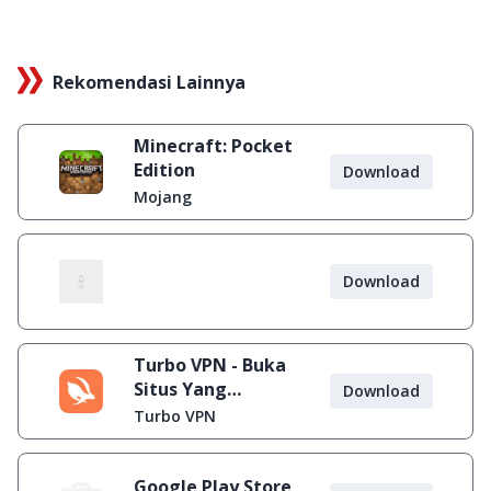
Rekomendasi Lainnya
Minecraft: Pocket
Edition
Download
Mojang
Download
Turbo VPN - Buka
Situs Yang
Download
Diblokir
Turbo VPN
Google Play Store