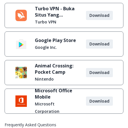
Turbo VPN - Buka
Situs Yang
Download
Diblokir
Turbo VPN
Google Play Store
Download
Google Inc.
Animal Crossing:
Pocket Camp
Download
Nintendo
Microsoft Office
Mobile
Download
Microsoft
Corporation
Frequently Asked Questions