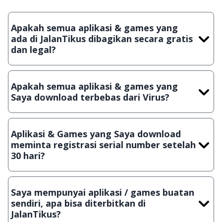
Apakah semua aplikasi & games yang
ada di JalanTikus dibagikan secara gratis
dan legal?
Ya, JalanTikus hanya membagikan aplikasi & games yang
gratis (Freeware) dan legal, dalam artian tidak (bajakan) hasil
Apakah semua aplikasi & games yang
crack, patch atau semacamnya.
Saya download terbebas dari Virus?
Ya, JalanTikus selalu melakukan scanning dengan 3 jenis
Antivirus (Kaspersky, AVG & Avast) sebelum menerbitkan
Aplikasi & Games yang Saya download
suatu aplikasi atau games, sehingga bisa dijamin 100%
meminta registrasi serial number setelah
terbebas dari virus.
30 hari?
Meskipun dibagikan secara gratis, namun ada beberapa
aplikasi & games yang dibagikan secara Shareware, dalam arti
Saya mempunyai aplikasi / games buatan
hanya bisa digunakan dalam jangka waktu tertentu dan jika
sendiri, apa bisa diterbitkan di
ingin lanjut menggunakannya kamu harus membeli lisensi
JalanTikus?
aslinya.