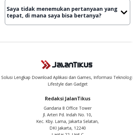
JalanTikus, hingga saat ini kita masih melakukan upload-
Saya tidak menemukan pertanyaan yang
download secara manual, sehingga kuota sebesar ribuan
tepat, di mana saya bisa bertanya?
aplikasi & games tidak dapat tercapai dalam waktu yang
singkat.
Kami dengan senang hati menjawab setiap pertanyaan yang
masuk. Kirim pertanyaan kamu ke
info@jalantikus.com
Solusi Lengkap Download Aplikasi dan Games, Informasi Teknologi,
Lifestyle dan Gadget
Redaksi JalanTikus
Gandaria 8 Office Tower
Jl. Arteri Pd. Indah No. 10,
Kec. Kby. Lama, Jakarta Selatan,
DKI Jakarta, 12240
Lantai 22, Unit C