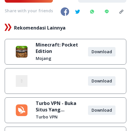
Share with your friends
Rekomendasi Lainnya
Minecraft: Pocket
Edition
Download
Mojang
Download
Turbo VPN - Buka
Situs Yang
Download
Diblokir
Turbo VPN