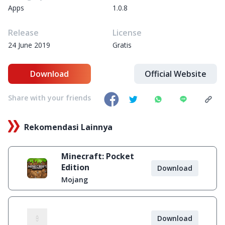
Apps
1.0.8
Release
License
24 June 2019
Gratis
Download
Official Website
Share with your friends
Rekomendasi Lainnya
Minecraft: Pocket
Edition
Download
Mojang
Download