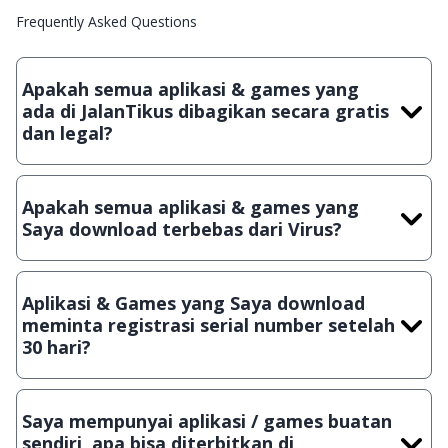
Frequently Asked Questions
Apakah semua aplikasi & games yang
ada di JalanTikus dibagikan secara gratis
dan legal?
Ya, JalanTikus hanya membagikan aplikasi & games yang
gratis (Freeware) dan legal, dalam artian tidak (bajakan) hasil
Apakah semua aplikasi & games yang
crack, patch atau semacamnya.
Saya download terbebas dari Virus?
Ya, JalanTikus selalu melakukan scanning dengan 3 jenis
Antivirus (Kaspersky, AVG & Avast) sebelum menerbitkan
Aplikasi & Games yang Saya download
suatu aplikasi atau games, sehingga bisa dijamin 100%
meminta registrasi serial number setelah
terbebas dari virus.
30 hari?
Meskipun dibagikan secara gratis, namun ada beberapa
aplikasi & games yang dibagikan secara Shareware, dalam arti
Saya mempunyai aplikasi / games buatan
hanya bisa digunakan dalam jangka waktu tertentu dan jika
sendiri, apa bisa diterbitkan di