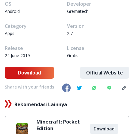
OS
Developer
Android
Grematech
Category
Version
Apps
2.7
Release
License
24 June 2019
Gratis
Download
Official Website
Share with your friends
Rekomendasi Lainnya
Minecraft: Pocket
Edition
Download