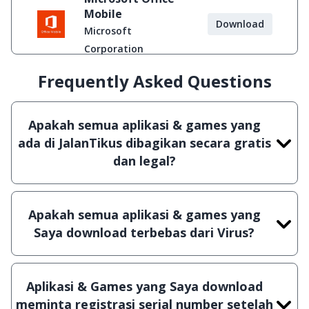
Mobile
Download
Microsoft
Corporation
Frequently Asked Questions
Apakah semua aplikasi & games yang
ada di JalanTikus dibagikan secara gratis
dan legal?
Ya, JalanTikus hanya membagikan aplikasi &
games yang gratis (Freeware) dan legal, dalam
Apakah semua aplikasi & games yang
artian tidak (bajakan) hasil crack, patch atau
Saya download terbebas dari Virus?
semacamnya.
Ya, JalanTikus selalu melakukan scanning dengan
3 jenis Antivirus (Kaspersky, AVG & Avast) sebelum
Aplikasi & Games yang Saya download
menerbitkan suatu aplikasi atau games, sehingga
meminta registrasi serial number setelah