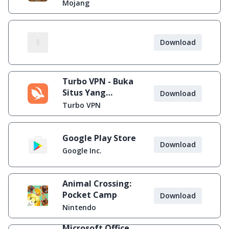
Mojang
Download
Turbo VPN - Buka
Situs Yang
Download
Diblokir
Turbo VPN
Google Play Store
Download
Google Inc.
Animal Crossing:
Pocket Camp
Download
Nintendo
Microsoft Office