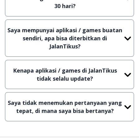
bisa dijamin 100% terbebas dari virus.
30 hari?
Meskipun dibagikan secara gratis, namun ada
beberapa aplikasi & games yang dibagikan secara
Saya mempunyai aplikasi / games buatan
Shareware, dalam arti hanya bisa digunakan
sendiri, apa bisa diterbitkan di
dalam jangka waktu tertentu dan jika ingin lanjut
JalanTikus?
menggunakannya kamu harus membeli lisensi
Tentu saja bisa. Silahkan kirim email ke
aslinya.
info@jalantikus.com
dengan menyertakan Nama
Kenapa aplikasi / games di JalanTikus
Aplikasi/Games, Deskripsi serta Lampiran File
tidak selalu update?
instalasi / (APK) jika Android
Demi menjaga kualitas aplikasi dan games yang
ada di JalanTikus, hingga saat ini kita masih
Saya tidak menemukan pertanyaan yang
melakukan upload-download secara manual,
tepat, di mana saya bisa bertanya?
sehingga kuota sebesar ribuan aplikasi & games
tidak dapat tercapai dalam waktu yang singkat.
Kami dengan senang hati menjawab setiap
pertanyaan yang masuk. Kirim pertanyaan kamu