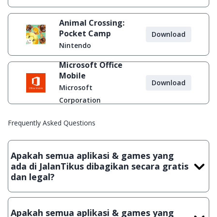
Animal Crossing:
Pocket Camp
Download
Nintendo
Microsoft Office
Mobile
Download
Microsoft
Corporation
Frequently Asked Questions
Apakah semua aplikasi & games yang
ada di JalanTikus dibagikan secara gratis
dan legal?
Ya, JalanTikus hanya membagikan aplikasi & games yang
gratis (Freeware) dan legal, dalam artian tidak (bajakan) hasil
Apakah semua aplikasi & games yang
crack, patch atau semacamnya.