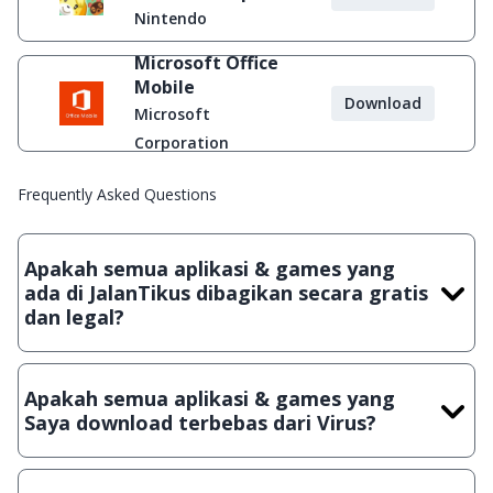
Nintendo
Microsoft Office
Mobile
Download
Microsoft
Corporation
Frequently Asked Questions
Apakah semua aplikasi & games yang
ada di JalanTikus dibagikan secara gratis
dan legal?
Ya, JalanTikus hanya membagikan aplikasi & games yang
gratis (Freeware) dan legal, dalam artian tidak (bajakan) hasil
Apakah semua aplikasi & games yang
crack, patch atau semacamnya.
Saya download terbebas dari Virus?
Ya, JalanTikus selalu melakukan scanning dengan 3 jenis
Antivirus (Kaspersky, AVG & Avast) sebelum menerbitkan