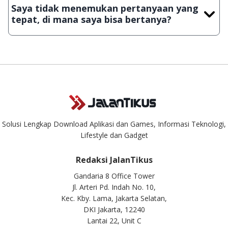
JalanTikus, hingga saat ini kita masih melakukan upload-
Saya tidak menemukan pertanyaan yang
download secara manual, sehingga kuota sebesar ribuan
tepat, di mana saya bisa bertanya?
aplikasi & games tidak dapat tercapai dalam waktu yang
singkat.
Kami dengan senang hati menjawab setiap pertanyaan yang
masuk. Kirim pertanyaan kamu ke
info@jalantikus.com
Solusi Lengkap Download Aplikasi dan Games, Informasi Teknologi,
Lifestyle dan Gadget
Redaksi JalanTikus
Gandaria 8 Office Tower
Jl. Arteri Pd. Indah No. 10,
Kec. Kby. Lama, Jakarta Selatan,
DKI Jakarta, 12240
Lantai 22, Unit C