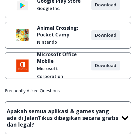
Google Play Store
Download
Google Inc.
Animal Crossing:
Pocket Camp
Download
Nintendo
Microsoft Office
Mobile
Download
Microsoft
Corporation
Frequently Asked Questions
Apakah semua aplikasi & games yang
ada di JalanTikus dibagikan secara gratis
dan legal?
Ya, JalanTikus hanya membagikan aplikasi & games yang