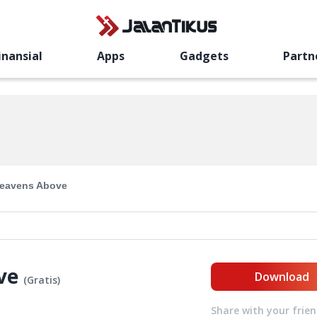
inansial
Apps
Gadgets
Partn
eavens Above
ve
Download
(
Gratis
)
Share with your frie