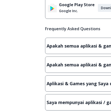
Google Play Store
Down
Google Inc.
Frequently Asked Questions
Apakah semua aplikasi & game
Ya, JalanTikus hanya membagikan a
patch atau semacamnya.
Apakah semua aplikasi & gam
Ya, JalanTikus selalu melakukan 
aplikasi atau games, sehingga bis
Aplikasi & Games yang Saya 
Meskipun dibagikan secara gratis
bisa digunakan dalam jangka wakt
Saya mempunyai aplikasi / ga