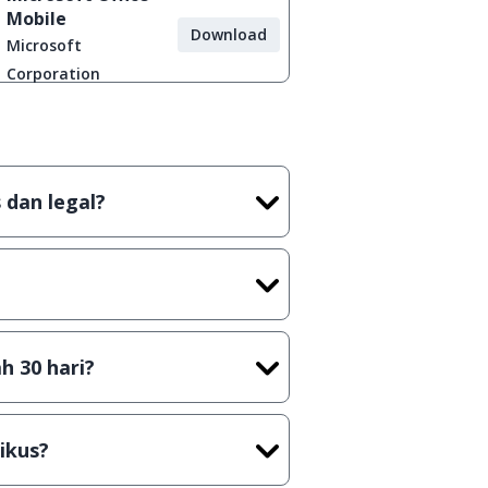
Mobile
Download
Microsoft
Corporation
 dan legal?
tian tidak (bajakan) hasil crack,
t) sebelum menerbitkan suatu
h 30 hari?
cara Shareware, dalam arti hanya
rus membeli lisensi aslinya.
ikus?