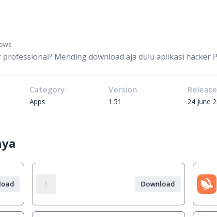
dows
 professional? Mending download aja dulu aplikasi hacker PC
Category
Version
Releas
Apps
1.51
24 June 
nya
load
Download