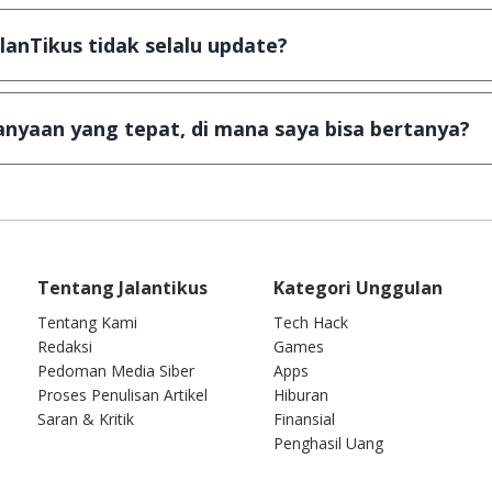
ail ke
info@jalantikus.com
dengan menyertakan Nama Apli
a Android
alanTikus tidak selalu update?
an games yang ada di JalanTikus, hingga saat ini kita mas
besar ribuan aplikasi & games tidak dapat tercapai dalam
nyaan yang tepat, di mana saya bisa bertanya?
ab setiap pertanyaan yang masuk. Kirim pertanyaan kam
Tentang Jalantikus
Kategori Unggulan
Tentang Kami
Tech Hack
Redaksi
Games
Pedoman Media Siber
Apps
Proses Penulisan Artikel
Hiburan
Saran & Kritik
Finansial
Penghasil Uang