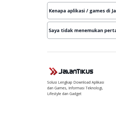
Tentu saja bisa. Silahkan kirim em
Lampiran File instalasi / (APK) jik
Kenapa aplikasi / games di J
Demi menjaga kualitas aplikasi d
secara manual, sehingga kuota se
Saya tidak menemukan perta
Kami dengan senang hati menjaw
Solusi Lengkap Download Aplikasi
dan Games, Informasi Teknologi,
Lifestyle dan Gadget