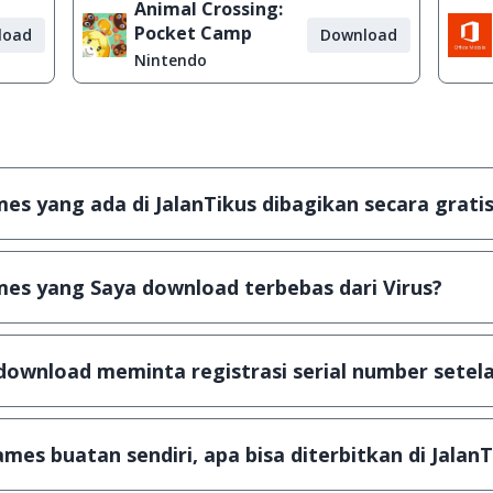
Animal Crossing:
Pocket Camp
load
Download
Nintendo
s yang ada di JalanTikus dibagikan secara gratis
plikasi & games yang gratis (Freeware) dan legal, dalam ar
es yang Saya download terbebas dari Virus?
scanning dengan 3 jenis Antivirus (Kaspersky, AVG & Avas
a dijamin 100% terbebas dari virus.
download meminta registrasi serial number setela
, namun ada beberapa aplikasi & games yang dibagikan se
u tertentu dan jika ingin lanjut menggunakannya kamu ha
mes buatan sendiri, apa bisa diterbitkan di JalanT