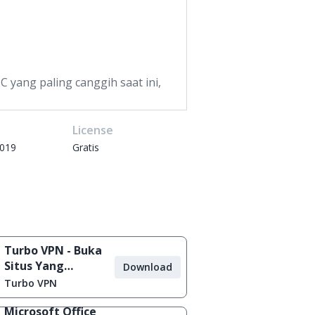
 yang paling canggih saat ini,
e
License
2019
Gratis
Turbo VPN - Buka
Situs Yang
Download
Diblokir
Turbo VPN
Microsoft Office