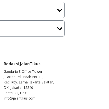
kasi/Games, Deskripsi serta
ih melakukan upload-download
 waktu yang singkat.
u ke
info@jalantikus.com
Redaksi JalanTikus
Gandaria 8 Office Tower
Jl. Arteri Pd. Indah No. 10,
Kec. Kby. Lama, Jakarta Selatan,
DKI Jakarta, 12240
Lantai 22, Unit C
info@jalantikus.com