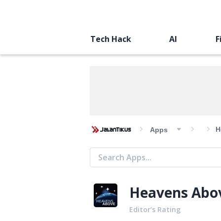
Tech Hack
AI
F
H
Apps
Heavens Abo
Editor’s Rating