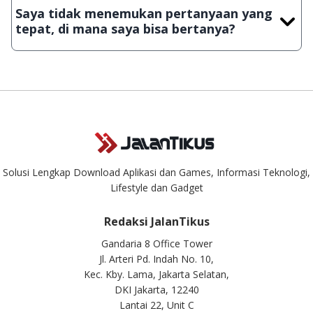
JalanTikus, hingga saat ini kita masih melakukan upload-
Saya tidak menemukan pertanyaan yang
download secara manual, sehingga kuota sebesar ribuan
tepat, di mana saya bisa bertanya?
aplikasi & games tidak dapat tercapai dalam waktu yang
singkat.
Kami dengan senang hati menjawab setiap pertanyaan yang
masuk. Kirim pertanyaan kamu ke
info@jalantikus.com
Solusi Lengkap Download Aplikasi dan Games, Informasi Teknologi,
Lifestyle dan Gadget
Redaksi JalanTikus
Gandaria 8 Office Tower
Jl. Arteri Pd. Indah No. 10,
Kec. Kby. Lama, Jakarta Selatan,
DKI Jakarta, 12240
Lantai 22, Unit C