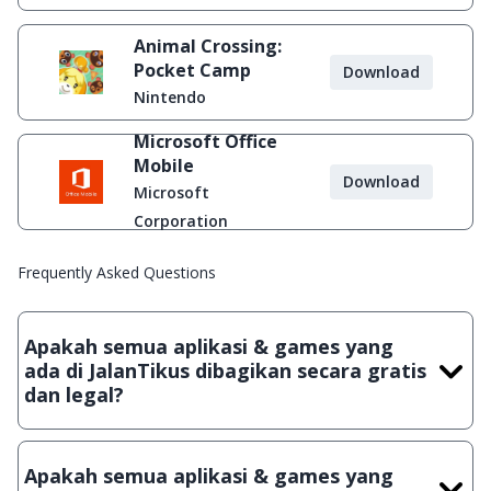
Animal Crossing:
Pocket Camp
Download
Nintendo
Microsoft Office
Mobile
Download
Microsoft
Corporation
Frequently Asked Questions
Apakah semua aplikasi & games yang
ada di JalanTikus dibagikan secara gratis
dan legal?
Ya, JalanTikus hanya membagikan aplikasi & games yang
gratis (Freeware) dan legal, dalam artian tidak (bajakan) hasil
Apakah semua aplikasi & games yang
crack, patch atau semacamnya.