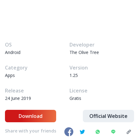
OS
Developer
Android
The Olive Tree
Category
Version
Apps
1.25
Release
License
24 June 2019
Gratis
Download
Official Website
Share with your friends