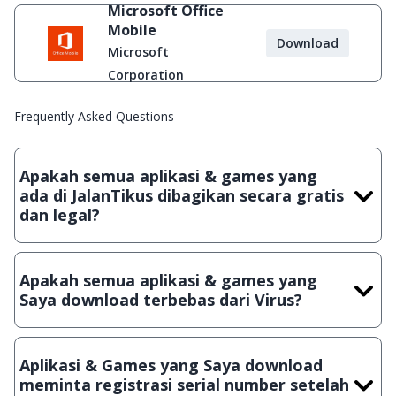
Microsoft Office
Mobile
Download
Microsoft
Corporation
Frequently Asked Questions
Apakah semua aplikasi & games yang
ada di JalanTikus dibagikan secara gratis
dan legal?
Ya, JalanTikus hanya membagikan aplikasi & games yang
gratis (Freeware) dan legal, dalam artian tidak (bajakan) hasil
Apakah semua aplikasi & games yang
crack, patch atau semacamnya.
Saya download terbebas dari Virus?
Ya, JalanTikus selalu melakukan scanning dengan 3 jenis
Antivirus (Kaspersky, AVG & Avast) sebelum menerbitkan
Aplikasi & Games yang Saya download
suatu aplikasi atau games, sehingga bisa dijamin 100%
meminta registrasi serial number setelah
terbebas dari virus.