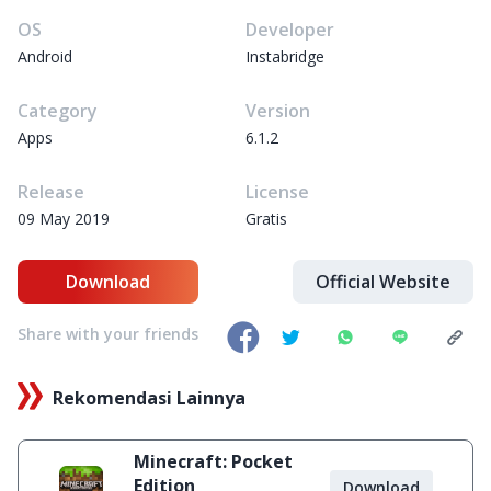
OS
Developer
Android
Instabridge
Category
Version
Apps
6.1.2
Release
License
09 May 2019
Gratis
Download
Official Website
Share with your friends
Rekomendasi Lainnya
Minecraft: Pocket
Edition
Download