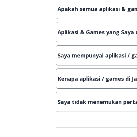
patch atau semacamnya.
Apakah semua aplikasi & gam
Ya, JalanTikus selalu melakukan 
aplikasi atau games, sehingga bis
Aplikasi & Games yang Saya 
Meskipun dibagikan secara gratis
bisa digunakan dalam jangka wakt
Saya mempunyai aplikasi / ga
Tentu saja bisa. Silahkan kirim em
Lampiran File instalasi / (APK) jik
Kenapa aplikasi / games di J
Demi menjaga kualitas aplikasi d
secara manual, sehingga kuota se
Saya tidak menemukan perta
Kami dengan senang hati menjaw