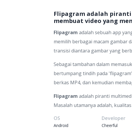
Flipagram adalah piran
membuat video yang me
Flipagram
adalah sebuah app yang
memilih berbagai macam gambar dar
transisi diantara gambar yang ber
Sebagai tambahan dalam memasukka
bertumpang tindih pada 'flipagram
berkas MP4, dan kemudian membagi
Flipagram
adalah piranti multim
Masalah utamanya adalah, kualitas 
OS
Developer
Android
Cheerful