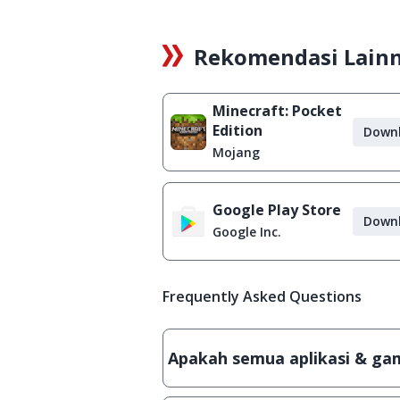
Rekomendasi Lain
Minecraft: Pocket
Edition
Down
Mojang
Google Play Store
Down
Google Inc.
Frequently Asked Questions
Apakah semua aplikasi & game
Ya, JalanTikus hanya membagikan a