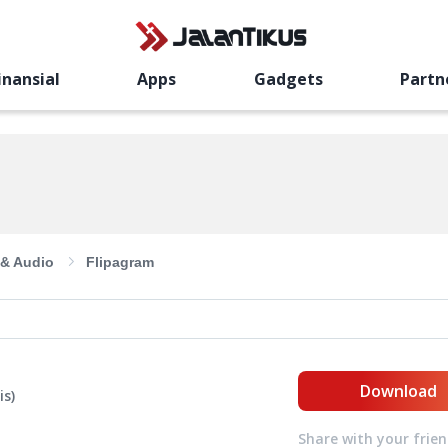
inansial
Apps
Gadgets
Partn
 & Audio
Flipagram
Download
is
)
Share with your frie