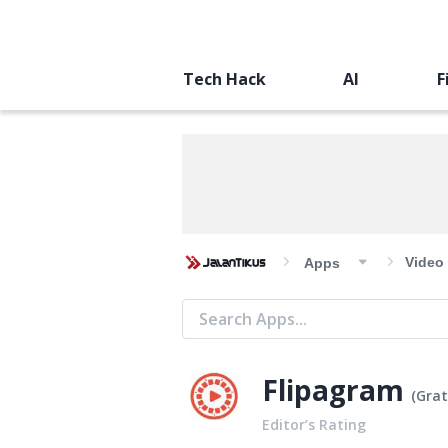
Tech Hack
AI
F
Video
Apps
Flipagram
(
Grat
Editor’s Rating