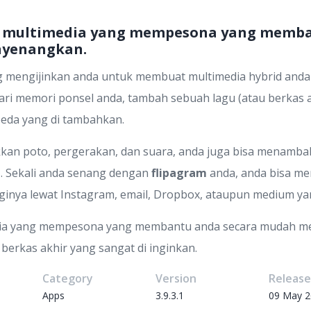
ti multimedia yang mempesona yang memb
nyenangkan.
 mengijinkan anda untuk membuat multimedia hybrid anda 
i memori ponsel anda, tambah sebuah lagu (atau berkas au
beda yang di tambahkan.
n poto, pergerakan, dan suara, anda juga bisa menambahk
'. Sekali anda senang dengan
flipagram
anda, anda bisa me
nya lewat Instagram, email, Dropbox, ataupun medium yan
edia yang mempesona yang membantu anda secara mudah m
berkas akhir yang sangat di inginkan.
Category
Version
Releas
Apps
3.9.3.1
09 May 