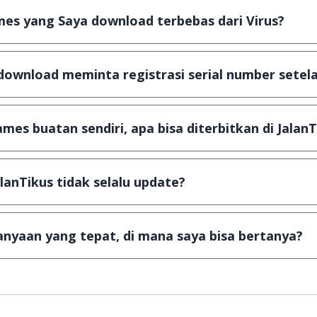
es yang Saya download terbebas dari Virus?
scanning dengan 3 jenis Antivirus (Kaspersky, AVG & Avas
a dijamin 100% terbebas dari virus.
download meminta registrasi serial number setela
, namun ada beberapa aplikasi & games yang dibagikan se
u tertentu dan jika ingin lanjut menggunakannya kamu ha
mes buatan sendiri, apa bisa diterbitkan di JalanT
ail ke
info@jalantikus.com
dengan menyertakan Nama Apli
a Android
alanTikus tidak selalu update?
an games yang ada di JalanTikus, hingga saat ini kita mas
besar ribuan aplikasi & games tidak dapat tercapai dalam
nyaan yang tepat, di mana saya bisa bertanya?
ab setiap pertanyaan yang masuk. Kirim pertanyaan kam