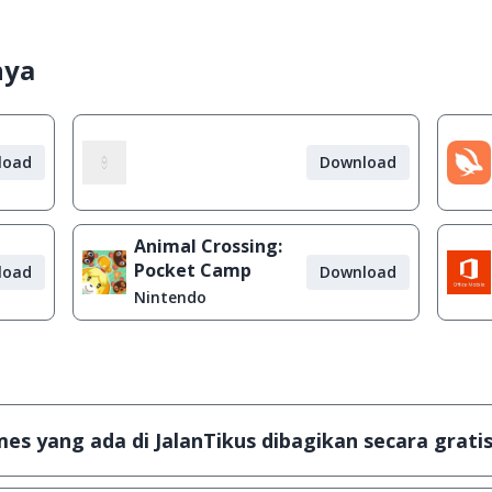
nya
load
Download
Animal Crossing:
Pocket Camp
load
Download
Nintendo
s yang ada di JalanTikus dibagikan secara gratis
plikasi & games yang gratis (Freeware) dan legal, dalam ar