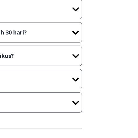
t) sebelum menerbitkan suatu
h 30 hari?
cara Shareware, dalam arti hanya
rus membeli lisensi aslinya.
ikus?
kasi/Games, Deskripsi serta
ih melakukan upload-download
 waktu yang singkat.
u ke
info@jalantikus.com