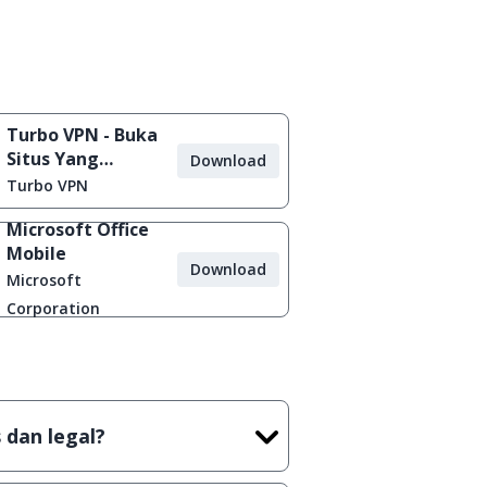
Turbo VPN - Buka
Situs Yang
Download
Diblokir
Turbo VPN
Microsoft Office
Mobile
Download
Microsoft
Corporation
 dan legal?
tian tidak (bajakan) hasil crack,