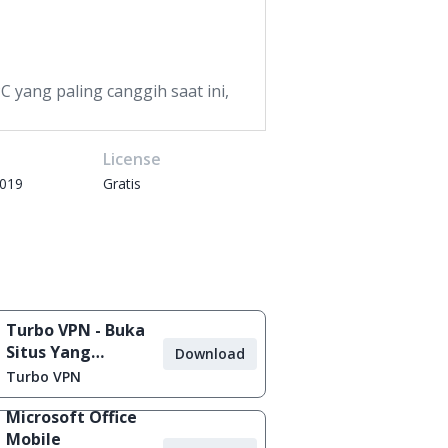
 yang paling canggih saat ini,
e
License
2019
Gratis
Turbo VPN - Buka
Situs Yang
Download
Diblokir
Turbo VPN
Microsoft Office
Mobile