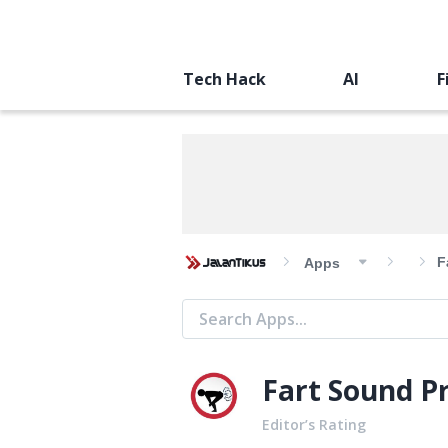
Tech Hack
AI
F
F
Apps
Fart Sound P
Editor’s Rating