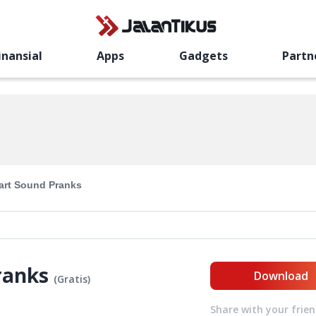
inansial
Apps
Gadgets
Partn
art Sound Pranks
ranks
Download
(
Gratis
)
Share with your frie