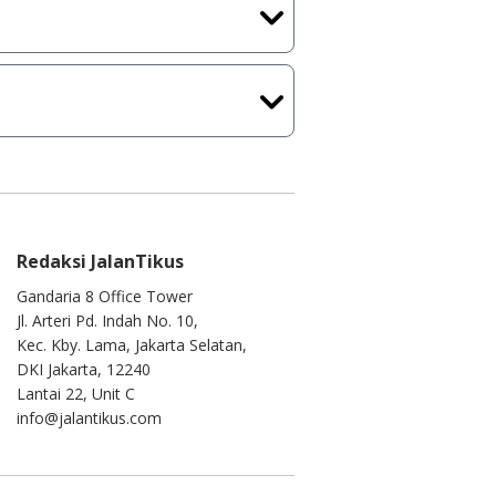
ih melakukan upload-download
 waktu yang singkat.
u ke
info@jalantikus.com
Redaksi JalanTikus
Gandaria 8 Office Tower
Jl. Arteri Pd. Indah No. 10,
Kec. Kby. Lama, Jakarta Selatan,
DKI Jakarta, 12240
Lantai 22, Unit C
info@jalantikus.com