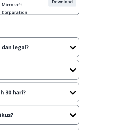
Download
Microsoft
Corporation
 dan legal?
tian tidak (bajakan) hasil crack,
t) sebelum menerbitkan suatu
h 30 hari?
cara Shareware, dalam arti hanya
rus membeli lisensi aslinya.
ikus?
kasi/Games, Deskripsi serta