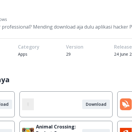
dows
 professional? Mending download aja dulu aplikasi hacker PC
Category
Version
Releas
Apps
29
24 June 
nya
load
Download
Animal Crossing: