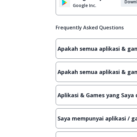
Down
Google Inc.
Frequently Asked Questions
Apakah semua aplikasi & game
Ya, JalanTikus hanya membagikan a
patch atau semacamnya.
Apakah semua aplikasi & gam
Ya, JalanTikus selalu melakukan 
aplikasi atau games, sehingga bis
Aplikasi & Games yang Saya 
Meskipun dibagikan secara gratis
bisa digunakan dalam jangka wakt
Saya mempunyai aplikasi / ga
Tentu saja bisa. Silahkan kirim em