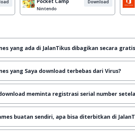
Pocket Camp
load
Download
Nintendo
s yang ada di JalanTikus dibagikan secara gratis
plikasi & games yang gratis (Freeware) dan legal, dalam ar
es yang Saya download terbebas dari Virus?
scanning dengan 3 jenis Antivirus (Kaspersky, AVG & Avas
a dijamin 100% terbebas dari virus.
download meminta registrasi serial number setela
, namun ada beberapa aplikasi & games yang dibagikan se
u tertentu dan jika ingin lanjut menggunakannya kamu ha
mes buatan sendiri, apa bisa diterbitkan di JalanT
ail ke
info@jalantikus.com
dengan menyertakan Nama Apli