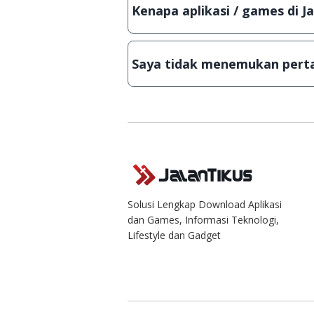
Lampiran File instalasi / (APK) jik
Kenapa aplikasi / games di J
Demi menjaga kualitas aplikasi d
secara manual, sehingga kuota se
Saya tidak menemukan perta
Kami dengan senang hati menjaw
Solusi Lengkap Download Aplikasi
dan Games, Informasi Teknologi,
Lifestyle dan Gadget