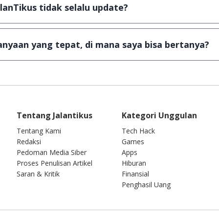
a Android
alanTikus tidak selalu update?
an games yang ada di JalanTikus, hingga saat ini kita mas
besar ribuan aplikasi & games tidak dapat tercapai dalam
nyaan yang tepat, di mana saya bisa bertanya?
ab setiap pertanyaan yang masuk. Kirim pertanyaan kam
Tentang Jalantikus
Kategori Unggulan
Tentang Kami
Tech Hack
Redaksi
Games
Pedoman Media Siber
Apps
Proses Penulisan Artikel
Hiburan
Saran & Kritik
Finansial
Penghasil Uang