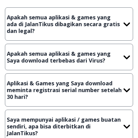
Apakah semua aplikasi & games yang
ada di JalanTikus dibagikan secara gratis
dan legal?
Ya, JalanTikus hanya membagikan aplikasi & games yang
gratis (Freeware) dan legal, dalam artian tidak (bajakan) hasil
Apakah semua aplikasi & games yang
crack, patch atau semacamnya.
Saya download terbebas dari Virus?
Ya, JalanTikus selalu melakukan scanning dengan 3 jenis
Antivirus (Kaspersky, AVG & Avast) sebelum menerbitkan
Aplikasi & Games yang Saya download
suatu aplikasi atau games, sehingga bisa dijamin 100%
meminta registrasi serial number setelah
terbebas dari virus.
30 hari?
Meskipun dibagikan secara gratis, namun ada beberapa
aplikasi & games yang dibagikan secara Shareware, dalam arti
Saya mempunyai aplikasi / games buatan
hanya bisa digunakan dalam jangka waktu tertentu dan jika
sendiri, apa bisa diterbitkan di
ingin lanjut menggunakannya kamu harus membeli lisensi
JalanTikus?
aslinya.