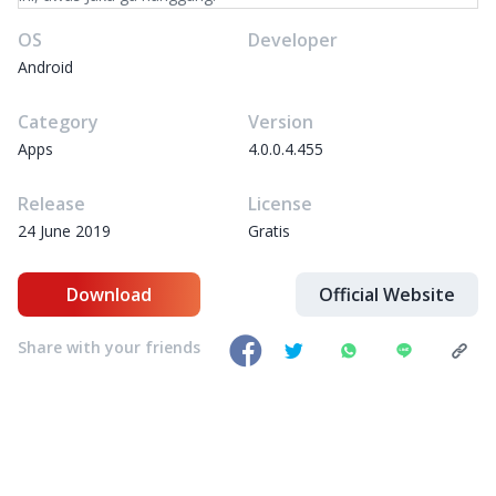
OS
Developer
Android
Category
Version
Apps
4.0.0.4.455
Release
License
24 June 2019
Gratis
Download
Official Website
Share with your friends