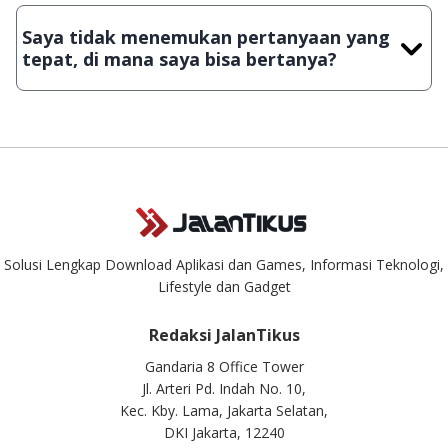
JalanTikus, hingga saat ini kita masih melakukan upload-
Saya tidak menemukan pertanyaan yang
download secara manual, sehingga kuota sebesar ribuan
tepat, di mana saya bisa bertanya?
aplikasi & games tidak dapat tercapai dalam waktu yang
singkat.
Kami dengan senang hati menjawab setiap pertanyaan yang
masuk. Kirim pertanyaan kamu ke
info@jalantikus.com
Solusi Lengkap Download Aplikasi dan Games, Informasi Teknologi,
Lifestyle dan Gadget
Redaksi JalanTikus
Gandaria 8 Office Tower
Jl. Arteri Pd. Indah No. 10,
Kec. Kby. Lama, Jakarta Selatan,
DKI Jakarta, 12240