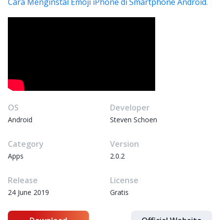
Cara Menginstal Emoji iPhone di Smartphone Android
.
OS
Developer
Android
Steven Schoen
Category
Version
Apps
2.0.2
Release
License
24 June 2019
Gratis