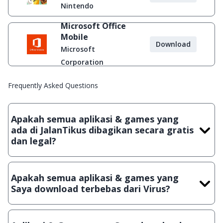
Nintendo
Microsoft Office
Mobile
Download
Microsoft
Corporation
Frequently Asked Questions
Apakah semua aplikasi & games yang
ada di JalanTikus dibagikan secara gratis
dan legal?
Ya, JalanTikus hanya membagikan aplikasi & games yang
gratis (Freeware) dan legal, dalam artian tidak (bajakan) hasil
Apakah semua aplikasi & games yang
crack, patch atau semacamnya.
Saya download terbebas dari Virus?
Ya, JalanTikus selalu melakukan scanning dengan 3 jenis
Antivirus (Kaspersky, AVG & Avast) sebelum menerbitkan