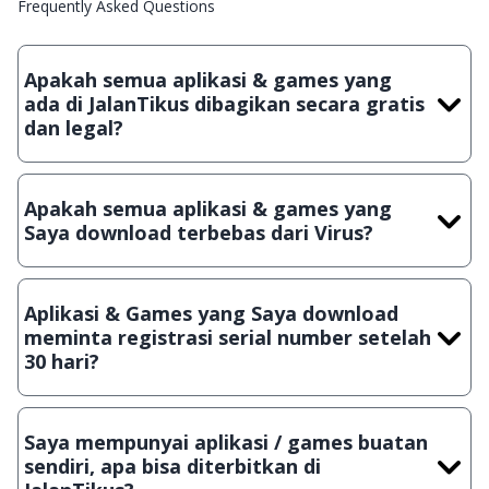
Frequently Asked Questions
Apakah semua aplikasi & games yang
ada di JalanTikus dibagikan secara gratis
dan legal?
Ya, JalanTikus hanya membagikan aplikasi & games yang
gratis (Freeware) dan legal, dalam artian tidak (bajakan) hasil
Apakah semua aplikasi & games yang
crack, patch atau semacamnya.
Saya download terbebas dari Virus?
Ya, JalanTikus selalu melakukan scanning dengan 3 jenis
Antivirus (Kaspersky, AVG & Avast) sebelum menerbitkan
Aplikasi & Games yang Saya download
suatu aplikasi atau games, sehingga bisa dijamin 100%
meminta registrasi serial number setelah
terbebas dari virus.
30 hari?
Meskipun dibagikan secara gratis, namun ada beberapa
aplikasi & games yang dibagikan secara Shareware, dalam arti
Saya mempunyai aplikasi / games buatan
hanya bisa digunakan dalam jangka waktu tertentu dan jika
sendiri, apa bisa diterbitkan di
ingin lanjut menggunakannya kamu harus membeli lisensi