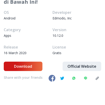
di Bawah Ini!
OS
Developer
Android
Edmodo, Inc
Category
Version
Apps
10.12.0
Release
License
16 March 2020
Gratis
Download
Official Website
Share with your friends