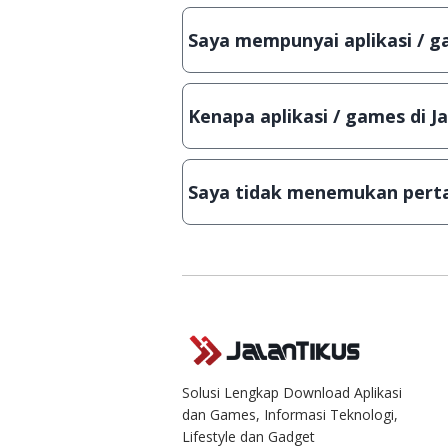
Meskipun dibagikan secara gratis
bisa digunakan dalam jangka wakt
Saya mempunyai aplikasi / ga
Tentu saja bisa. Silahkan kirim em
Lampiran File instalasi / (APK) jik
Kenapa aplikasi / games di J
Demi menjaga kualitas aplikasi d
secara manual, sehingga kuota se
Saya tidak menemukan perta
Kami dengan senang hati menjaw
Solusi Lengkap Download Aplikasi
dan Games, Informasi Teknologi,
Lifestyle dan Gadget