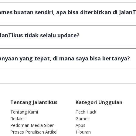
, namun ada beberapa aplikasi & games yang dibagikan se
u tertentu dan jika ingin lanjut menggunakannya kamu ha
mes buatan sendiri, apa bisa diterbitkan di JalanT
ail ke
info@jalantikus.com
dengan menyertakan Nama Apli
a Android
alanTikus tidak selalu update?
an games yang ada di JalanTikus, hingga saat ini kita mas
besar ribuan aplikasi & games tidak dapat tercapai dalam
nyaan yang tepat, di mana saya bisa bertanya?
ab setiap pertanyaan yang masuk. Kirim pertanyaan kam
Tentang Jalantikus
Kategori Unggulan
Tentang Kami
Tech Hack
Redaksi
Games
Pedoman Media Siber
Apps
Proses Penulisan Artikel
Hiburan