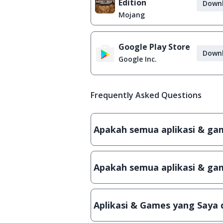
Edition
Down
Mojang
Google Play Store
Down
Google Inc.
Frequently Asked Questions
Apakah semua aplikasi & game
Ya, JalanTikus hanya membagikan a
patch atau semacamnya.
Apakah semua aplikasi & gam
Ya, JalanTikus selalu melakukan 
aplikasi atau games, sehingga bis
Aplikasi & Games yang Saya 