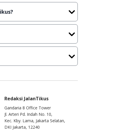
cara Shareware, dalam arti hanya
rus membeli lisensi aslinya.
ikus?
kasi/Games, Deskripsi serta
ih melakukan upload-download
 waktu yang singkat.
u ke
info@jalantikus.com
Redaksi JalanTikus
Gandaria 8 Office Tower
Jl. Arteri Pd. Indah No. 10,
Kec. Kby. Lama, Jakarta Selatan,
DKI Jakarta, 12240