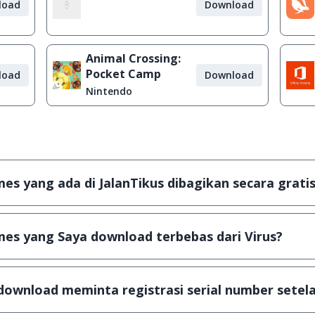
load
Download
Animal Crossing:
Pocket Camp
load
Download
Nintendo
s yang ada di JalanTikus dibagikan secara gratis
plikasi & games yang gratis (Freeware) dan legal, dalam ar
es yang Saya download terbebas dari Virus?
scanning dengan 3 jenis Antivirus (Kaspersky, AVG & Avas
a dijamin 100% terbebas dari virus.
download meminta registrasi serial number setela