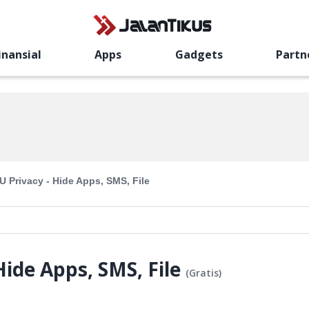
inansial
Apps
Gadgets
Partn
U Privacy - Hide Apps, SMS, File
Hide Apps, SMS, File
(
Gratis
)