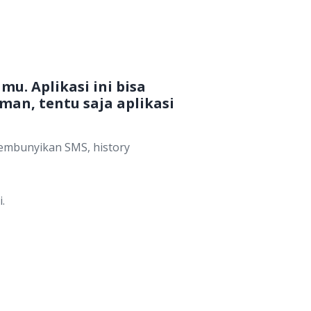
u. Aplikasi ini bisa
an, tentu saja aplikasi
nyembunyikan SMS, history
.