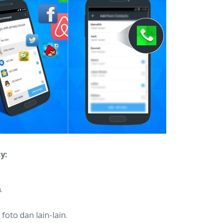
y:
.
oto dan lain-lain.