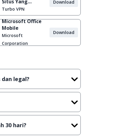
Situs Yang
Download
Diblokir
Turbo VPN
Microsoft Office
Mobile
Download
Microsoft
Corporation
 dan legal?
tian tidak (bajakan) hasil crack,
t) sebelum menerbitkan suatu
h 30 hari?