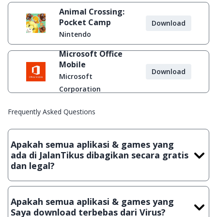
Animal Crossing:
Pocket Camp
Download
Nintendo
Microsoft Office
Mobile
Download
Microsoft
Corporation
Frequently Asked Questions
Apakah semua aplikasi & games yang
ada di JalanTikus dibagikan secara gratis
dan legal?
Ya, JalanTikus hanya membagikan aplikasi & games yang
gratis (Freeware) dan legal, dalam artian tidak (bajakan) hasil
Apakah semua aplikasi & games yang
crack, patch atau semacamnya.
Saya download terbebas dari Virus?