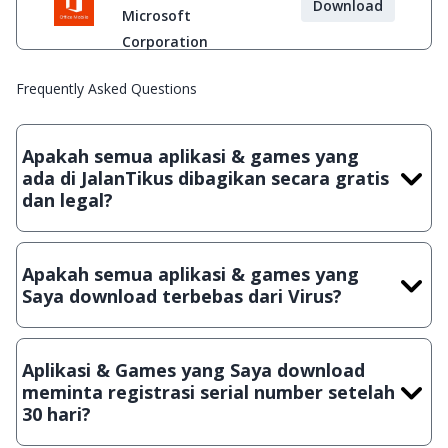
Download
Microsoft
Corporation
Frequently Asked Questions
Apakah semua aplikasi & games yang
ada di JalanTikus dibagikan secara gratis
dan legal?
Ya, JalanTikus hanya membagikan aplikasi & games yang
gratis (Freeware) dan legal, dalam artian tidak (bajakan) hasil
Apakah semua aplikasi & games yang
crack, patch atau semacamnya.
Saya download terbebas dari Virus?
Ya, JalanTikus selalu melakukan scanning dengan 3 jenis
Antivirus (Kaspersky, AVG & Avast) sebelum menerbitkan
Aplikasi & Games yang Saya download
suatu aplikasi atau games, sehingga bisa dijamin 100%
meminta registrasi serial number setelah
terbebas dari virus.
30 hari?