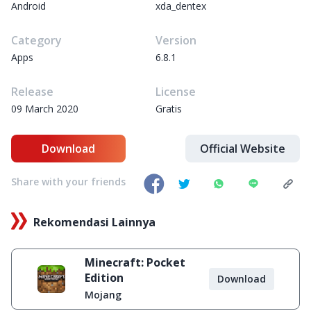
Android
xda_dentex
Category
Version
Apps
6.8.1
Release
License
09 March 2020
Gratis
Download
Official Website
Share with your friends
Rekomendasi Lainnya
Minecraft: Pocket
Edition
Download
Mojang