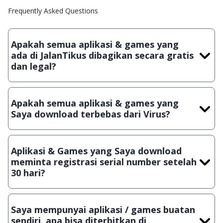
Frequently Asked Questions
Apakah semua aplikasi & games yang
ada di JalanTikus dibagikan secara gratis
dan legal?
Ya, JalanTikus hanya membagikan aplikasi & games yang
gratis (Freeware) dan legal, dalam artian tidak (bajakan) hasil
Apakah semua aplikasi & games yang
crack, patch atau semacamnya.
Saya download terbebas dari Virus?
Ya, JalanTikus selalu melakukan scanning dengan 3 jenis
Antivirus (Kaspersky, AVG & Avast) sebelum menerbitkan
Aplikasi & Games yang Saya download
suatu aplikasi atau games, sehingga bisa dijamin 100%
meminta registrasi serial number setelah
terbebas dari virus.
30 hari?
Meskipun dibagikan secara gratis, namun ada beberapa
aplikasi & games yang dibagikan secara Shareware, dalam arti
Saya mempunyai aplikasi / games buatan
hanya bisa digunakan dalam jangka waktu tertentu dan jika
sendiri, apa bisa diterbitkan di