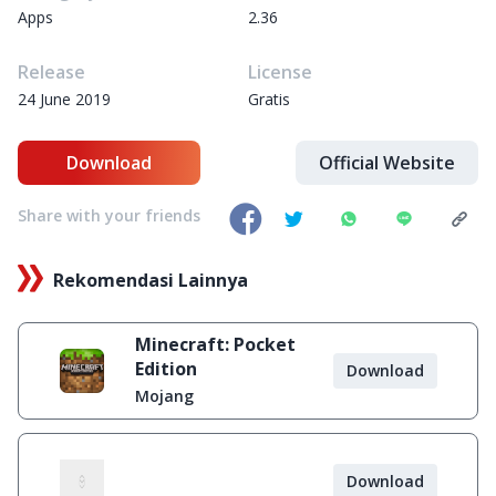
Apps
2.36
Release
License
24 June 2019
Gratis
Download
Official Website
Share with your friends
Rekomendasi Lainnya
Minecraft: Pocket
Edition
Download
Mojang
Download