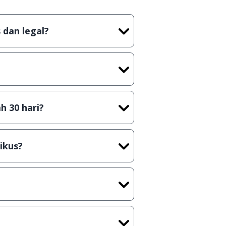
 dan legal?
tian tidak (bajakan) hasil crack,
t) sebelum menerbitkan suatu
h 30 hari?
cara Shareware, dalam arti hanya
rus membeli lisensi aslinya.
ikus?
kasi/Games, Deskripsi serta
ih melakukan upload-download
 waktu yang singkat.