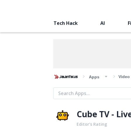
Tech Hack
AI
F
Video
Apps
Cube TV - L
Editor’s Rating