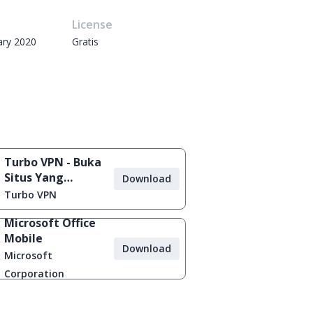
e
License
ary 2020
Gratis
Turbo VPN - Buka
Situs Yang
Download
Diblokir
Turbo VPN
Microsoft Office
Mobile
Download
Microsoft
Corporation