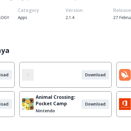
Category
Version
Releas
LOGY
Apps
2.1.4
27 Febru
nya
load
Download
Animal Crossing:
Pocket Camp
load
Download
Nintendo