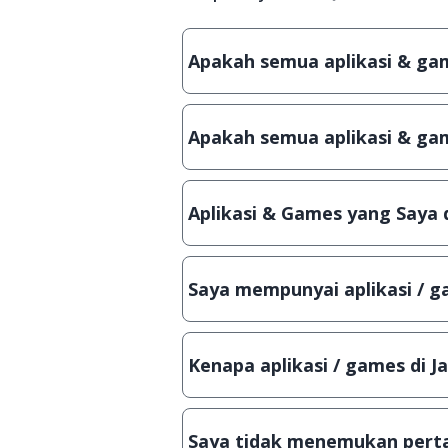
Apakah semua aplikasi & game
Ya, JalanTikus hanya membagikan a
patch atau semacamnya.
Apakah semua aplikasi & gam
Ya, JalanTikus selalu melakukan 
aplikasi atau games, sehingga bis
Aplikasi & Games yang Saya 
Meskipun dibagikan secara gratis
bisa digunakan dalam jangka wakt
Saya mempunyai aplikasi / ga
Tentu saja bisa. Silahkan kirim em
Lampiran File instalasi / (APK) jik
Kenapa aplikasi / games di J
Demi menjaga kualitas aplikasi d
secara manual, sehingga kuota se
Saya tidak menemukan perta