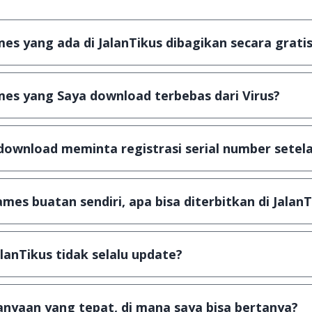
s yang ada di JalanTikus dibagikan secara gratis
plikasi & games yang gratis (Freeware) dan legal, dalam ar
es yang Saya download terbebas dari Virus?
scanning dengan 3 jenis Antivirus (Kaspersky, AVG & Avas
a dijamin 100% terbebas dari virus.
download meminta registrasi serial number setela
, namun ada beberapa aplikasi & games yang dibagikan se
u tertentu dan jika ingin lanjut menggunakannya kamu ha
mes buatan sendiri, apa bisa diterbitkan di JalanT
ail ke
info@jalantikus.com
dengan menyertakan Nama Apli
a Android
alanTikus tidak selalu update?
an games yang ada di JalanTikus, hingga saat ini kita mas
besar ribuan aplikasi & games tidak dapat tercapai dalam
nyaan yang tepat, di mana saya bisa bertanya?