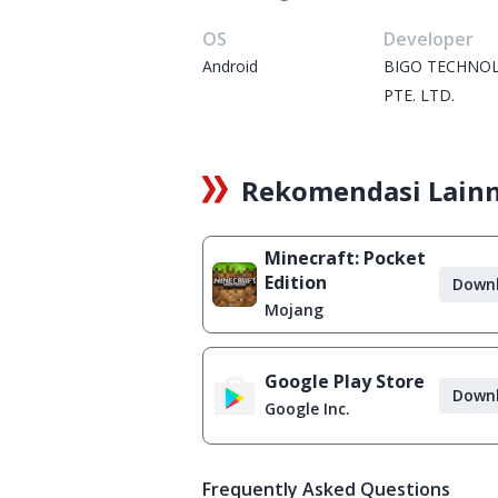
OS
Developer
Android
BIGO TECHNO
PTE. LTD.
Rekomendasi Lain
Minecraft: Pocket
Edition
Down
Mojang
Google Play Store
Down
Google Inc.
Frequently Asked Questions